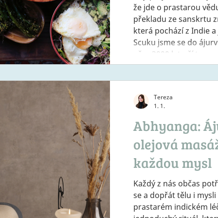
že jde o prastarou věd
překladu ze sanskrtu 
která pochází z Indie a 
Scuku jsme se do ájurvé
přes 3000 let učí to, co 
od začátku – dostávat 
sezónní potraviny a mít z jídla jakýsi rituál
radosti. Dnes vám před
Tereza
ájurvédy správně posklá
1. 1.
Abhyanga: Á
olejová masáž
každou mysl
Každý z nás občas potř
se a dopřát tělu i mysli chvíli péče. V ájurvédě,
prastarém indickém lé