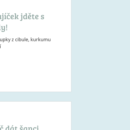
r je ideální pro
kt
jíček jděte s
dy!
lupky z cibule, kurkumu
í
č dát šanci