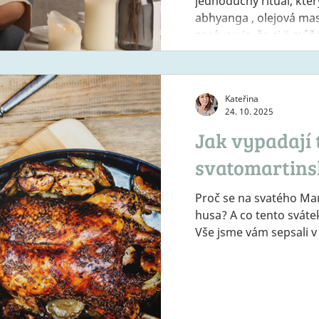
jednoduchý rituál, kte
abhyanga , olejová mas
zprávou je, že si ji mů
je abhyanga? Abhyanga
přírodním olejem, která harmonizuje celé tělo.
Podporuje cirkulaci krv
Kateřina
uvolňuje svaly, pomáhá
24. 10. 2025
zároveň uklidňuj
Jak vypadají 
svatomartins
Proč se na svatého Mar
husa? A co tento sváte
Vše jsme vám sepsali v