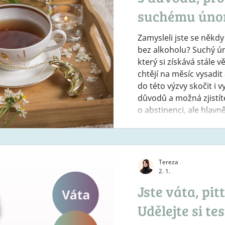
suchému úno
Zamysleli jste se někd
bez alkoholu? Suchý ú
který si získává stále v
chtějí na měsíc vysadit
do této výzvy skočit i v
důvodů a možná zjistít
o abstinenci, ale hlavn
sebepoznání. 1. Detox p
ovlivňuje tělo na více ú
kvalitu spánku. Když si
Tereza
2. 1.
Jste váta, pi
Udělejte si te