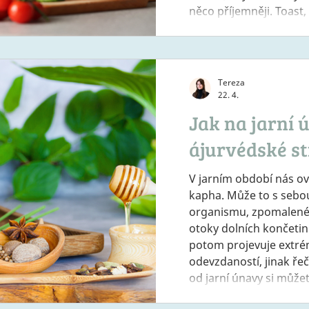
něco příjemněji. Toast
Klasika, která se dá 
Rychle připravená, dob
zasytí. Největší pozor 
vstupních surovin. U
Tereza
22. 4.
Jak na jarní
ájurvédské s
V jarním období nás ov
kapha. Může to s sebou
organismu, zpomalené 
otoky dolních končetin 
potom projevuje extrém
odevzdaností, jinak ře
od jarní únavy si můž
Umírnit její projevy m