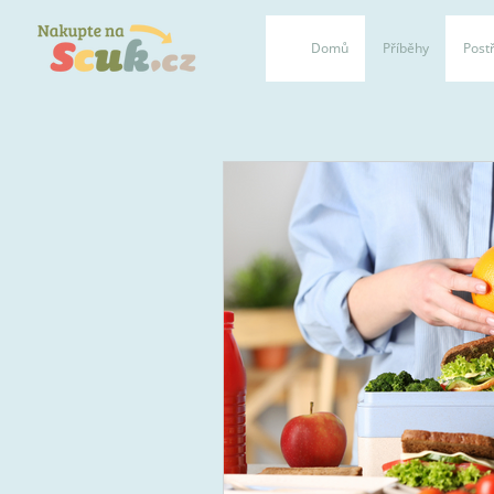
Domů
Příběhy
Postř