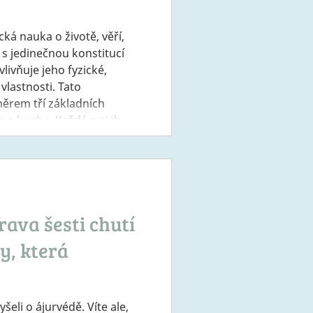
cká nauka o životě, věří,
 s jedinečnou konstitucí
vlivňuje jeho fyzické,
vlastnosti. Tato
ěrem tří základních
a. Každá z nich
ahu a vliv na tělo i mysl.
 test, který vám může
ti. Váta (vzduch + éter) –
ivity Váta je principem
rava šesti chutí
y, která
yšeli o ájurvédě. Víte ale,