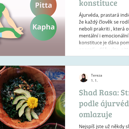
konstituce
Ájurvéda, prastará indi
že každý člověk se rodí
neboli prakriti , která o
mentální i emocionální 
konstituce je dána pom
energií – dóš: váta, pitta a kaph
má svou specifickou pov
Udělejte si jednoduchý
pomoct určit vaše prakri
Tereza
energie pohybu a kreat
1. 1.
pohybu – ří
Shad Rasa: St
podle ájurvéd
omlazuje
Nejspíš jste už někdy sl