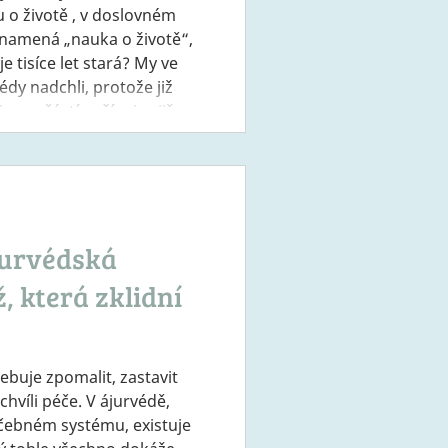
u o životě , v doslovném
znamená „nauka o životě“,
je tisíce let stará? My ve
dy nadchli, protože již
je součástí naší mise již
do těla primárně čerstvé a
stavíme, jak podle
dat jídelníček šesti chut
jurvédská
, která zklidní
ebuje zpomalit, zastavit
čebném systému, existuje