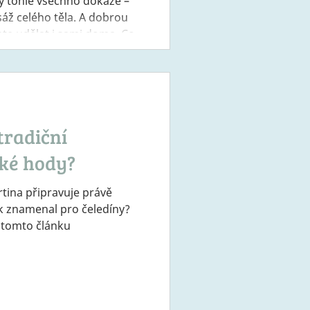
rý tohle všechno dokáže –
áž celého těla. A dobrou
žete udělat i sami doma. Co
 je masáž teplým
e, vyživuje pokožku,
 odplavovat toxiny a
tradiční
ké hody?
tina připravuje právě
k znamenal pro čeledíny?
 tomto článku