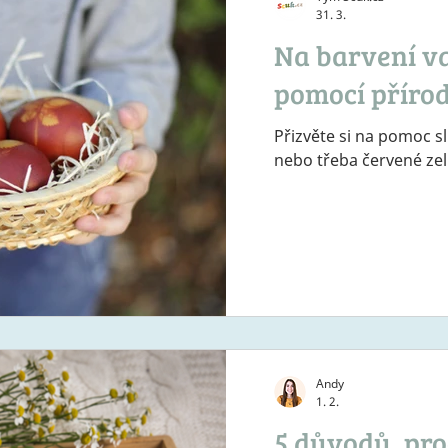
Příprava na sezónu Úno
31. 3.
předpěstování rostlin, 
Na barvení va
pomocí příro
Přizvěte si na pomoc s
nebo třeba červené zel
Andy
1. 2.
5 důvodů, pro