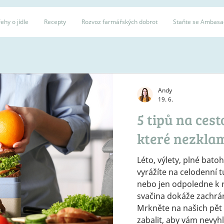
ehy o jídle
Recepty
Rozvoz farmářských dobrot
Staňte se Ambas
Andy
19. 6.
5 tipů na ces
které nezkla
Léto, výlety, plné bato
vyrážíte na celodenní 
nebo jen odpoledne k 
svačina dokáže zachráni
Mrkněte na našich pět t
zabalit, aby vám nevyhl