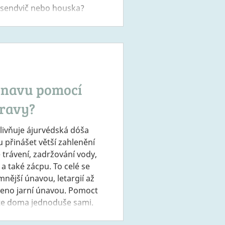
, sendvič nebo houska?
obměňovat donekonečna.
ře přenosná a hlavně –
byste měli dát při výběru
 únavu pomocí
travy?
livňuje ájurvédská dóša
 přinášet větší zahlenění
trávení, zadržování vody,
a také zácpu. To celé se
nější únavou, letargií až
čeno jarní únavou. Pomoct
ete doma jednoduše sami.
ůžete pomocí jógy,