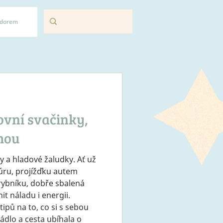
adorem
tovní svačinky,
mou
hy a hladové žaludky. Ať už
túru, projížďku autem
rybníku, dobře sbalená
t náladu i energii.
ipů na to, co si s sebou
ádlo a cesta ubíhala o