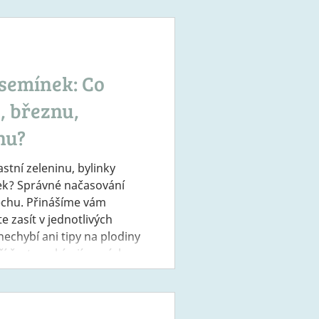
avou jídelníčku. Jaro je
ě začíná vše pučet a
semínek: Co
, březnu,
nu?
astní zeleninu, bylinky
ek? Správné načasování
ěchu. Přinášíme vám
 zasít v jednotlivých
 nechybí ani tipy na plodiny
ří často nabízejí semínka
orických pěstitelských
á, že často pochází z
o lokálního zdroje. Únor: