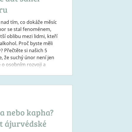
ru
y nad tím, co dokáže měsíc
nor se stal fenoménem,
ětší oblibu mezi lidmi, kteří
 alkohol. Proč byste měli
y? Přečtěte si našich 5
e, že suchý únor není jen
ě o osobním rozvoji a
ro tělo i mysl Alkohol
rovních, od jater až po
 dáte pauzu, vaše tělo dos
tta nebo kapha?
st ájurvédské