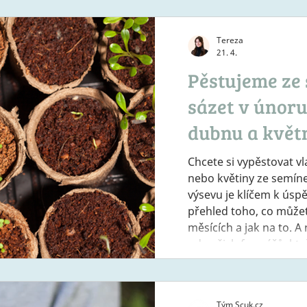
dechových technik a úpr
období zrodu, v přírod
rostliny i zvířat
Tereza
21. 4.
Pěstujeme ze 
sázet v únoru
dubnu a květ
Chcete si vypěstovat vl
nebo květiny ze semín
výsevu je klíčem k úsp
přehled toho, co můžete
měsících a jak na to. A
od našich farmářů, kte
ze svých vlastních hist
zkušeností, což znamen
kvalitního vyzkoušenéh
Tým Scuk.cz