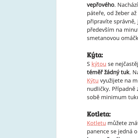
vepřového
. Nachází
páteře, od žeber až 
připravíte správně, j
především na minut
smetanovou omáčku.
Kýta:
S 
kýtou
 se nejčastě
téměř žádný tuk
. N
Kýtu
 využijete na 
nudličky. Případně z
sobě minimum tuku
Kotleta:
Kotletu
 můžete zná
panence se jedná o