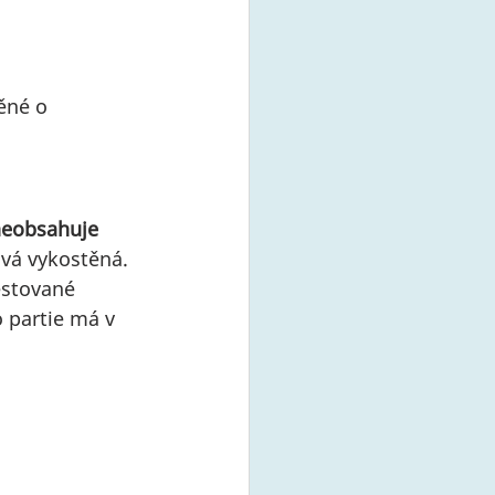
ěné o 
eobsahuje 
ává vykostěná. 
estované 
o partie má v 