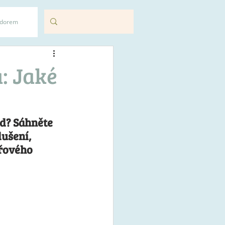
adorem
: Jaké
d? Sáhněte 
ušení, 
řového 