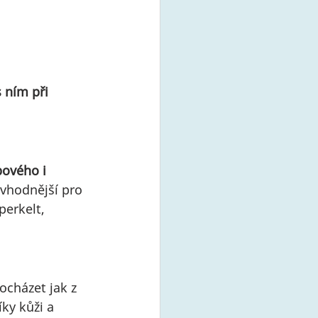
 ním při 
bového i 
e vhodnější pro 
erkelt, 
ocházet jak z 
íky kůži a 