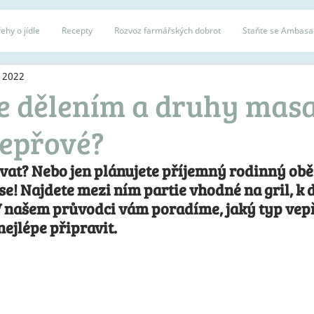
ehy o jídle
Recepty
Rozvoz farmářských dobrot
Staňte se Ambas
. 2022
e dělením a druhy masa
vepřové?
ovat? Nebo jen plánujete příjemný rodinný obě
! Najdete mezi ním partie vhodné na gril, k d
 V našem průvodci vám poradíme, jaký typ vep
 nejlépe připravit.