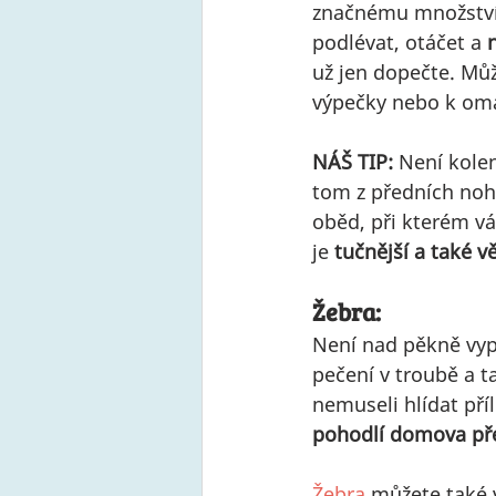
značnému množství 
podlévat, otáčet a 
už jen dopečte. Můž
výpečky nebo k om
NÁŠ TIP: 
Není kolen
tom z předních noh
oběd, při kterém v
je 
tučnější a také vě
Žebra:
Není nad pěkně vy
pečení v troubě a ta
nemuseli hlídat pří
pohodlí domova pře
Žebra
 můžete také 