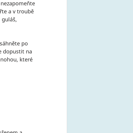
j nezapomeňte 
řte a v troubě 
 guláš, 
 sáhněte po 
e dopustit na 
 nohou, které 
 křenem a 