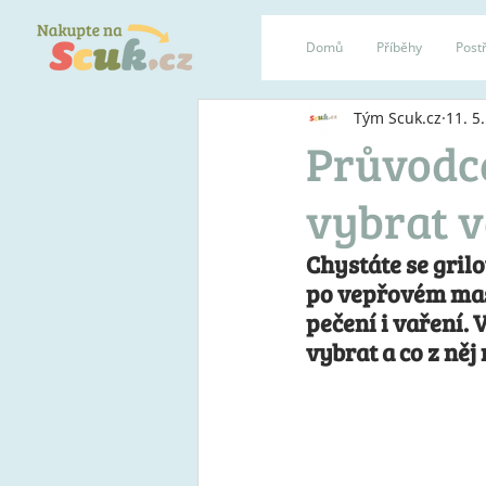
Domů
Příběhy
Postř
Tým Scuk.cz
11. 5
Průvodc
vybrat 
Chystáte se gril
po vepřovém mase
pečení i vaření.
vybrat a co z něj