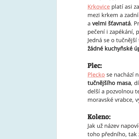
Krkovice
 platí asi 
mezi krkem a zadním
a 
velmi šťavnatá
. P
pečení i zapékání, p
Jedná se o tučnější
žádné kuchyňské úp
Plec:
Plecko
 se nachází 
tučnějšího masa
, d
delší a pozvolnou t
moravské vrabce, v
Koleno:
Jak už název napovíd
toho předního, tak 