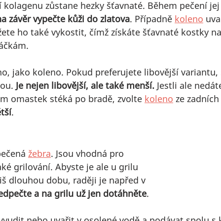
kolagenu zůstane hezky šťavnaté. Během pečení je
na závěr vypečte kůži do zlatova
. Případně 
koleno
 uva
ete ho také vykostit, čímž získáte šťavnaté kostky na
áčkám.
o, jako koleno. Pokud preferujete libovější variantu,
ou. 
Je nejen libovější, ale také menší. 
Jestli ale nedát
ám omastek stéká po bradě, zvolte 
koleno
 ze zadních
tší
.
pečená 
žebra
. Jsou vhodná pro 
ké grilování. Abyste je ale u grilu 
liš dlouhou dobu, raději je napřed v
dpečte a na grilu už jen dotáhněte
.
vyudit nebo uvařit v osolené vodě a podávat spolu s