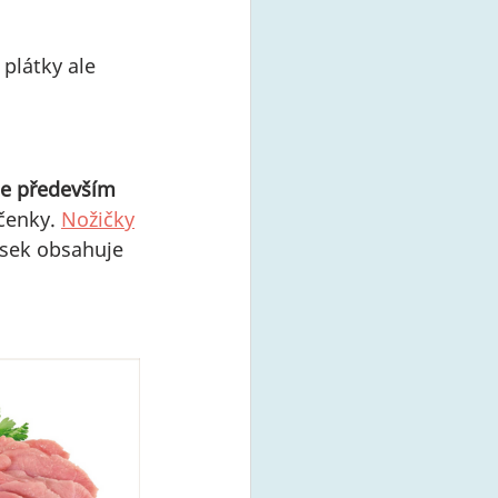
 plátky ale 
se především 
čenky. 
Nožičky
ásek obsahuje 