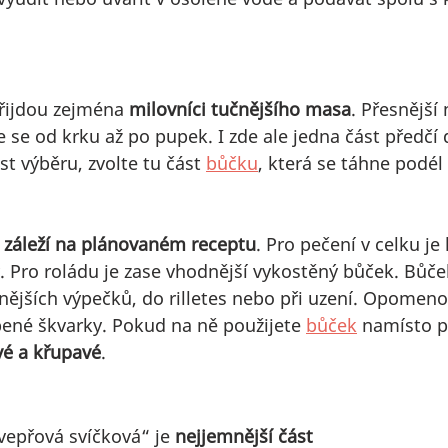
přijdou zejména 
milovníci tučnějšího masa
. Přesnější 
 se od krku až po pupek. I zde ale jedna část předčí 
 výběru, zvolte tu část 
bůčku
, která se táhne podél
 
záleží na plánovaném receptu
. Pro pečení v celku je 
y. Pro roládu je zase vhodnější vykostěný bůček. Bůče
čnějších výpečků, do rilletes nebo při uzení. Opome
íbené škvarky. Pokud na ně použijete 
bůček
 namísto p
é a křupavé
.
vepřová svíčková“ je 
nejjemnější část 