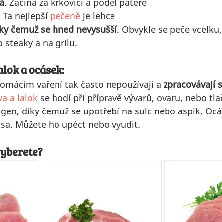
a
. Začíná za krkovicí a podél páteře 
 Ta nejlepší 
pečeně
 je lehce 
íky čemuž se hned nevysušší
. Obvykle se peče vcelku,
 steaky a na grilu. 
alok a ocásek: 
domácím vaření tak často nepoužívají a 
zpracovávají 
va a lalok
 se hodí při přípravě vývarů, ovaru, nebo tla
agen, díky čemuž se upotřebí na sulc nebo aspik. Oc
a. Můžete ho upéct nebo vyudit.
vyberete?