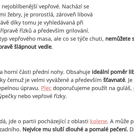
za nejoblíbenější vepřové. Nachází se 
i žebry, je prorostlá, zároveň libová 
rávě díky tomu je vyhledávaná při 
řípravě řízků a především grilování. 
 typ vepřového masa, ale co se týče chuti, 
nemůžete s
ravě šlápnout vedle
. 
na horní části přední nohy. Obsahuje 
ideální poměr li
íky čemuž je velmi vyvážené a především 
šťavnaté
. J
epelnou úpravu. 
Plec
 doporučujeme použít na guláš, p
ýpečky nebo vepřové řízky.
á, jde o partii pocházející z oblasti 
kolene
. A může p
zadního. 
Nejvíce mu sluší dlouhé a pomalé pečení. 
D