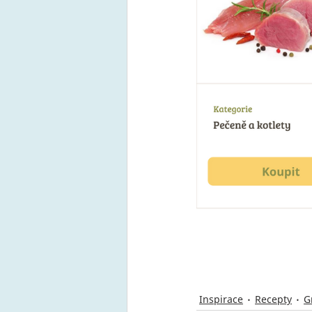
Inspirace
Recepty
G