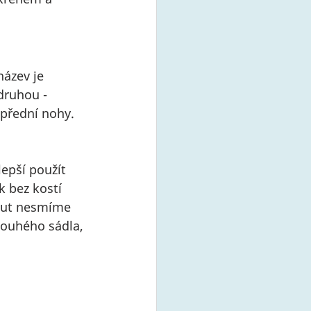
název je 
druhou - 
 přední nohy. 
lepší použít 
k bez kostí 
nout nesmíme 
ouhého sádla, 