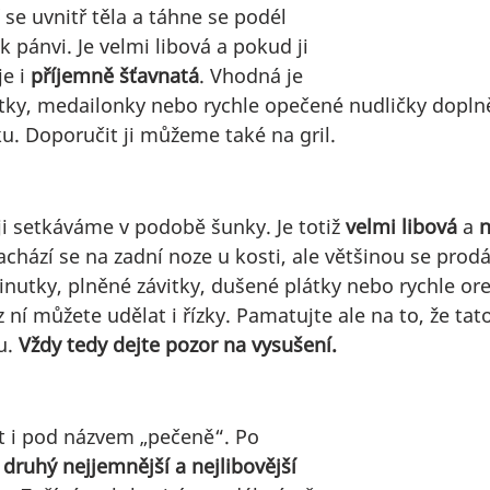
 se uvnitř těla a táhne se podél 
k pánvi. Je velmi libová a pokud ji 
e i 
příjemně šťavnatá
. Vhodná je 
ky, medailonky nebo rychle opečené nudličky dopln
 Doporučit ji můžeme také na gril.
ji setkáváme v podobě šunky. Je totiž 
velmi libová
 a 
n
achází se na zadní noze u kosti, ale většinou se prod
minutky, plněné závitky, dušené plátky nebo rychle or
 ní můžete udělat i řízky. Pamatujte ale na to, že tat
. 
Vždy tedy dejte pozor na vysušení. 
t i pod názvem „pečeně“. Po 
 
druhý nejjemnější a nejlibovější 