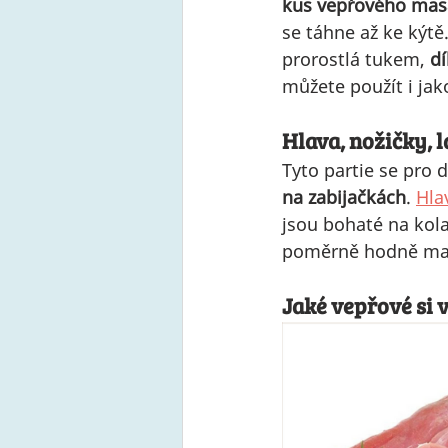
kus vepřového mas
se táhne až ke kýtě.
prorostlá tukem, 
d
můžete použít i jako
Hlava, nožičky, l
Tyto partie se pro 
na zabijačkách
. 
Hla
jsou bohaté na kol
poměrně hodně mas
Jaké vepřové si 