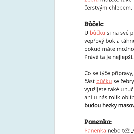
čerstvým chlebem.
Bůček:
U 
bůčku
 si na své 
vepřový bok a táhne
pokud máte možnost
Právě ta je nejlepší.
Co se týče přípravy,
část 
bůčku
 se žebr
využijete také u tu
ani u nás tolik obl
budou hezky masov
Panenka:
Panenka
 nebo též „