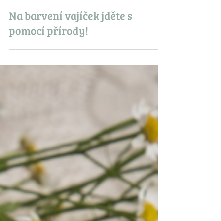
Tým Scuk.cz
31. 3.
Na barvení vajíček jděte s
pomocí přírody!