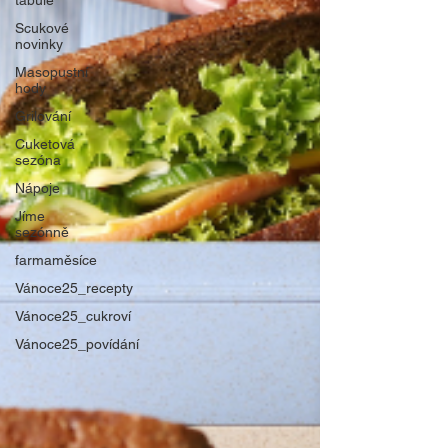
tabule
Scukové
novinky
Masopustní
hody
Grilování
Cuketová
sezóna
Nápoje
Jíme
sezónně
farmaměsíce
Vánoce25_recepty
Vánoce25_cukroví
Vánoce25_povídání