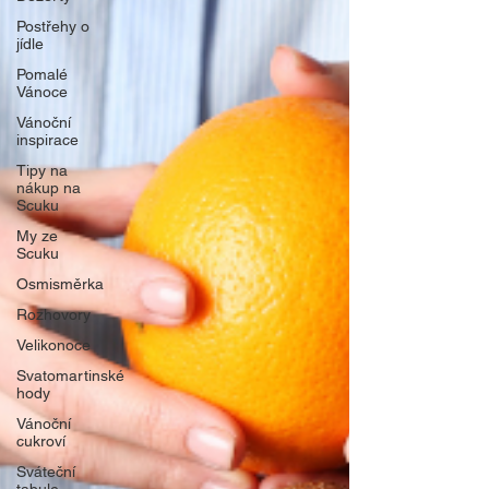
Postřehy o
jídle
Pomalé
Vánoce
Vánoční
inspirace
Tipy na
nákup na
Scuku
My ze
Scuku
Osmisměrka
Rozhovory
Velikonoce
Svatomartinské
hody
Vánoční
cukroví
Sváteční