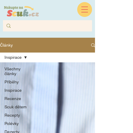
Články
Inspirace
Všechny
články
Příběhy
Inspirace
Recenze
Scuk dětem
Recepty
Polévky
Dezerty