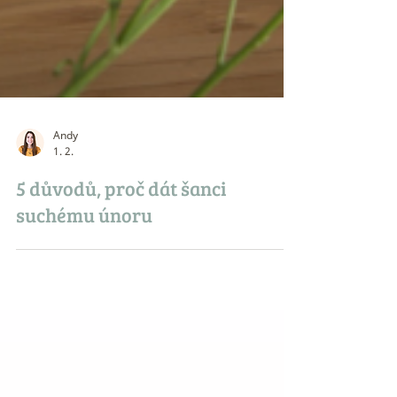
Andy
1. 2.
5 důvodů, proč dát šanci
suchému únoru