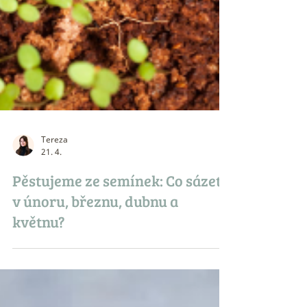
Tereza
21. 4.
Pěstujeme ze semínek: Co sázet
v únoru, březnu, dubnu a
květnu?