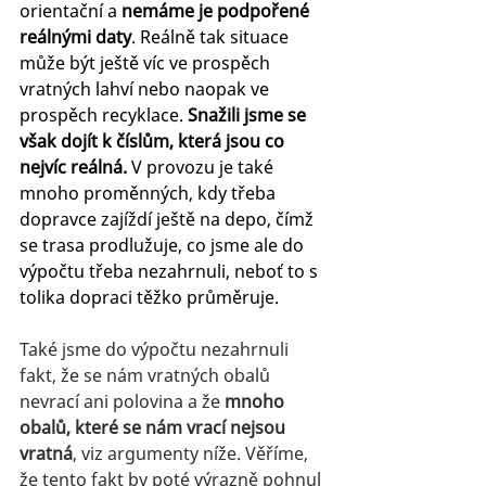
orientační a 
nemáme je podpořené 
reálnými daty
. Reálně tak situace 
může být ještě víc ve prospěch 
vratných lahví nebo naopak ve 
prospěch recyklace. 
Snažili jsme se 
však dojít k číslům, která jsou co 
nejvíc reálná. 
V provozu je také 
mnoho proměnných, kdy třeba 
dopravce zajíždí ještě na depo, čímž 
se trasa prodlužuje, co jsme ale do 
výpočtu třeba nezahrnuli, neboť to s 
tolika dopraci těžko průměruje.
Také jsme do výpočtu nezahrnuli 
fakt, že se nám vratných obalů 
nevrací ani polovina a že 
mnoho 
obalů, které se nám vrací nejsou 
vratná
, viz argumenty níže. Věříme, 
že tento fakt by poté výrazně pohnul 