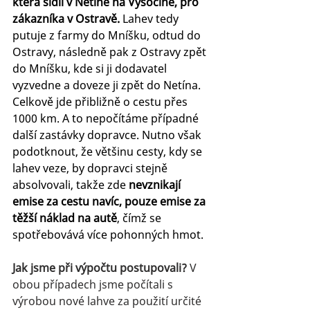
která sídlí v Netíně na Vysočině, pro 
zákazníka v Ostravě.
 Lahev tedy 
putuje z farmy do Mníšku, odtud do 
Ostravy, následně pak z Ostravy zpět 
do Mníšku, kde si ji dodavatel 
vyzvedne a doveze ji zpět do Netína. 
Celkově jde přibližně o cestu přes 
1000 km. A to nepočítáme případné 
další zastávky dopravce. Nutno však 
podotknout, že většinu cesty, kdy se 
lahev veze, by dopravci stejně 
absolvovali, takže zde 
nevznikají 
emise za cestu navíc, pouze emise za 
těžší náklad na autě
, čímž se 
spotřebovává více pohonných hmot.
Jak jsme při výpočtu postupovali? 
V 
obou případech jsme počítali s 
výrobou nové lahve za použití určité 