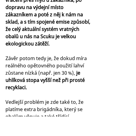
dopravu na výdejní místo 
zákazníkem a poté z něj k nám na 
sklad, a s tím spojené emise způsobí, 
že celý aktuální systém vratných 
obalů u nás na Scuku je velkou 
ekologickou zátěží. 
Závěr potom tedy je, že dokud míra 
reálného opětovného použití lahví 
zůstane nízká (např. jen 30 %), 
je 
uhlíková stopa vyšší než při prosté 
recyklaci. 
Vedlejší problém je zde také to, že 
platíme extra brigádníka, který se 
obalům věnuje a také třídící 
kontejner. Obaly také bývají často 
znečištěné, což výrazně ztěžuje práci 