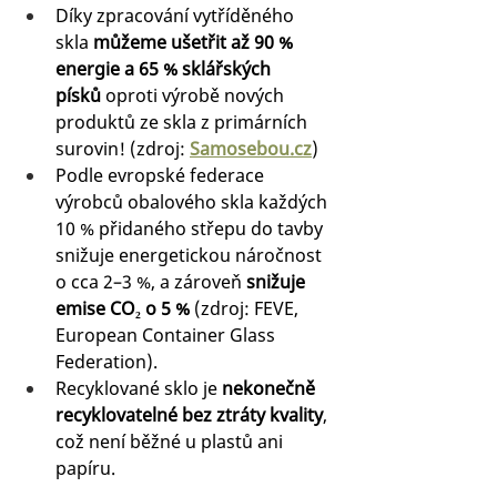
Díky zpracování vytříděného 
skla 
můžeme ušetřit až 90 % 
energie a 65 % sklářských 
písků
 oproti výrobě nových 
produktů ze skla z primárních 
surovin! (zdroj: 
Samosebou.cz
) 
Podle evropské federace 
výrobců obalového skla každých 
10 % přidaného střepu do tavby 
snižuje energetickou náročnost 
o cca 2–3 %, a zároveň 
snižuje 
emise CO₂ o 5 %
 (zdroj: FEVE, 
European Container Glass 
Federation).
Recyklované sklo je 
nekonečně 
recyklovatelné bez ztráty kvality
, 
což není běžné u plastů ani 
papíru.