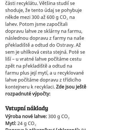
části recyklátu. Většina studií se 
shoduje, že tento údaj se pohybuje 
někde mezi 300 až 600 g CO₂ na 
lahev. Potom jsme započítali 
dopravu lahve ze sklárny na farmu, 
následnou dopravu z farmy na naše 
překladiště a odtud do Ostravy. Až 
sem je uhlíková cesta stejná. Poté se 
liší – u vratné lahve počítáme cestu 
zpět na překladiště a odtud na 
farmu plus její mytí, a u recyklované 
lahve počítáme dopravu z třídicího 
kontejneru k recyklaci.
 Zde jsou ještě 
rozpadnuté výpočty:
Vstupní náklady
Výroba nové lahve:
 300 g CO₂
Mytí:
 24 g CO₂