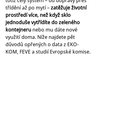
totiž celý systém – od dopravy přes 
třídění až po mytí – 
zatěžuje životní 
prostředí více, než když sklo 
jednoduše vytřídíte do zeleného 
kontejneru
 nebo mu dáte nové 
využití doma. Níže najdete pět 
důvodů opřených o data z EKO-
KOM, FEVE a studií Evropské komise. 