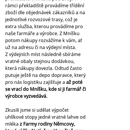
rámci překladiště provádíme třídění 
zboží dle objednávek zákazníků a na 
jednotlivé rozvozové trasy, což je 
extra služba, kterou provádíme pro 
naše farmáře a výrobce. Z Mníšku 
potom nákupy rozvážíme k vám, ať 
už na adresu či na výdejní místa. 
Z výdejních míst následně sbíráme 
vratné obaly stejnou dodávkou, 
která nákupy dovezla. Odtud často 
putuje ještě na depo dopravce, který 
pro nás logistiku zajišťuje a 
až poté 
se vrací do Mníšku, kde si ji farmář či 
výrobce vyzvedává. 
Zkusili jsme si udělat výpočet 
uhlíkové stopy jedné vratné lahve od 
mléka 
z Farmy rodiny Němcovy, 