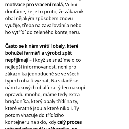
motivace pro vracení malá.
 Velmi 
doufáme, že je to proto, že zákazník 
obal nějakým způsobem znovu 
využije, třeba na zavařování a nebo 
ho vytřídí do zeleného kontejneru. 
Často se k nám vrátí i obaly, které 
bohužel farmáři a výrobci zpět 
nepřijímají 
– i když se snažíme o co 
nejlepší informovanost, není pro 
zákazníka jednoduché se ve všech 
typech obalů vyznat. Na skladě se 
nám takových obalů za týden nakupí 
opravdu mnoho, máme tedy extra 
brigádníka, který obaly třídí na ty, 
které vratné jsou a které nikoli. Ty 
potom vhazuje do třídícího 
kontejneru na sklo, kdy
 celý proces 
vrácení přes mytí u zákazníka, po 