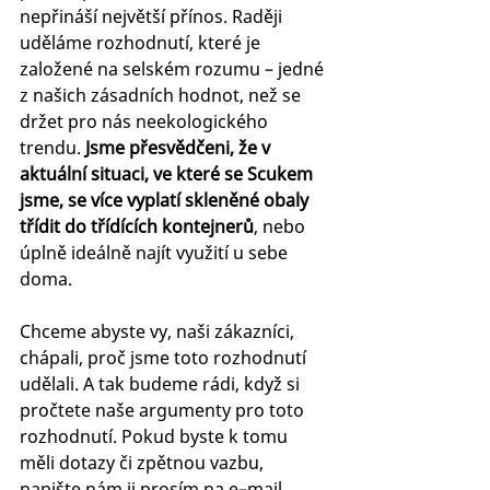
nepřináší největší přínos. Raději 
uděláme rozhodnutí, které je 
založené na selském rozumu – jedné 
z našich zásadních hodnot, než se 
držet pro nás neekologického 
trendu. 
Jsme přesvědčeni, že v 
aktuální situaci, ve které se Scukem 
jsme, se více vyplatí skleněné obaly 
třídit do třídících kontejnerů
, nebo 
úplně ideálně najít využití u sebe 
doma.
Chceme abyste vy, naši zákazníci, 
chápali, proč jsme toto rozhodnutí 
udělali. A tak budeme rádi, když si 
pročtete naše argumenty pro toto 
rozhodnutí. Pokud byste k tomu 
měli dotazy či zpětnou vazbu, 
napište nám ji prosím na e–mail 