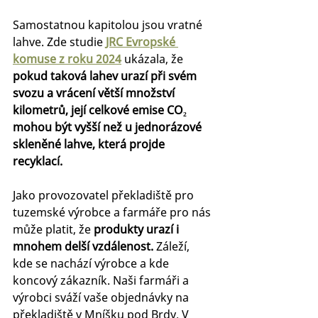
Samostatnou kapitolou jsou vratné 
lahve. Zde studie 
JRC Evropské 
komuse z roku 2024
 ukázala, že 
pokud taková lahev urazí při svém 
svozu a vrácení větší množství 
kilometrů, její celkové emise CO₂ 
mohou být vyšší než u jednorázové 
skleněné lahve, která projde 
recyklací.
Jako provozovatel překladiště pro 
tuzemské výrobce a farmáře pro nás 
může platit, že 
produkty urazí i 
mnohem delší vzdálenost.
 Záleží, 
kde se nachází výrobce a kde 
koncový zákazník. Naši farmáři a 
výrobci sváží vaše objednávky na 
překladiště v Mníšku pod Brdy. V 