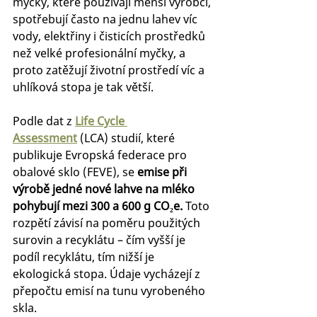
myčky, které používají menší výrobci, 
spotřebují často na jednu lahev víc 
vody, elektřiny i čisticích prostředků 
než velké profesionální myčky, a 
proto zatěžují životní prostředí víc a 
uhlíková stopa je tak větší.
Podle dat z 
Life Cycle 
Assessment
 (LCA) studií, které 
publikuje Evropská federace pro 
obalové sklo (FEVE), se 
emise při 
výrobě jedné nové lahve na mléko 
pohybují mezi 300 a 600 g CO₂e.
 Toto 
rozpětí závisí na poměru použitých 
surovin a recyklátu – čím vyšší je 
podíl recyklátu, tím nižší je 
ekologická stopa. Údaje vycházejí z 
přepočtu emisí na tunu vyrobeného 
skla.