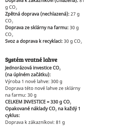
Doprava k zákazníkovi (chlazená):
 81 
g CO₂
Zpětná doprava (nechlazená):
 27 g 
CO₂
Doprava ze sklárny na farmu:
 30 g 
CO₂
Svoz a doprava k recyklaci: 
30 g CO₂
Systém vratné lahve
Jednorázová investice CO₂ 
(na úplném začátku):
Výroba 1 nové lahve: 300 g
Doprava této nové lahve ze sklárny 
na farmu: 30 g
CELKEM INVESTICE = 330 g CO₂
Opakované náklady CO₂ na každý 1 
cyklus:
Doprava k zákazníkovi: 81 g