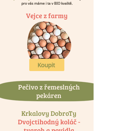
pro vás máme i ta v BIO kvalitě.
Vejce z farmy
Koupit
Pečivo z řemeslných
pekáren
Krkalovy DobroTy
Dvojctihodný koláč -
tvaroh a povidla