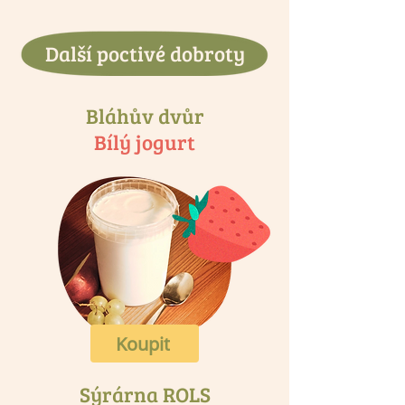
Další poctivé dobroty
Bláhův dvůr
Bílý jogurt
Koupit
Sýrárna ROLS