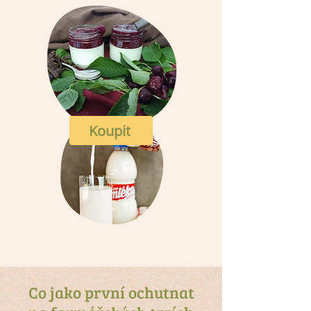
Koupit
Koupit
Co jako první ochutnat