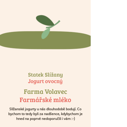
Z mléka od
spokojených krav
Statek Slížany
Jogurt ovocný
Farma Volavec
Farmářské mléko
Slížanské jogurty u nás dlouhodobě bodují. Co
bychom to tedy byli za nadšence, kdybychom je
hned na poprvé nedoporučili i vám :-)