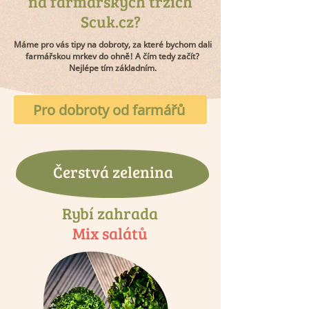
na farmářských trzích
Scuk.cz?
Máme pro vás tipy na dobroty, za které bychom dali
farmářskou mrkev do ohně! A čím tedy začít?
Nejlépe tím základním.
Pro dobroty od farmářů
Čerstvá zelenina
Rybí zahrada
Mix salátů