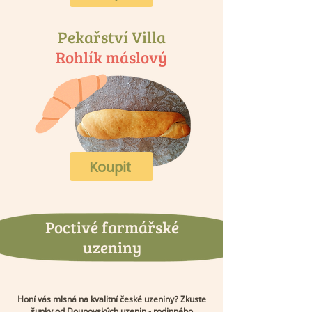
Pekařství Villa
Rohlík máslový
Koupit
Poctivé farmářské
uzeniny
Honí vás mlsná na kvalitní české uzeniny? Zkuste
šunky od Doupovských uzenin - rodinného