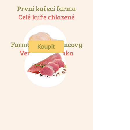
První kuřecí farma
Celé kuře chlazené
Farma rodiny Němcovy
Koupit
Koupit
Vepřová panenka