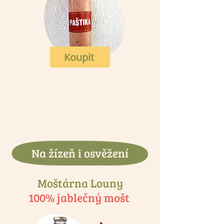
Koupit
Na žízeň i osvěžení
Moštárna Louny
100% jablečný mošt