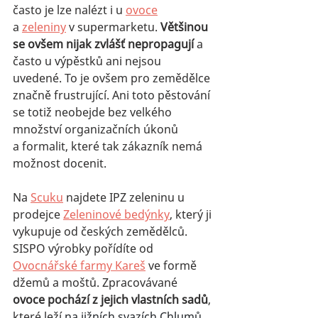
často je lze nalézt i u 
ovoce
a 
zeleniny
 v supermarketu. 
Většinou 
se ovšem nijak zvlášť nepropagují
 a 
často u výpěstků ani nejsou 
uvedené. To je ovšem pro zemědělce 
značně frustrující. Ani toto pěstování 
se totiž neobejde bez velkého 
množství organizačních úkonů 
a formalit, které tak zákazník nemá 
možnost docenit.
Na 
Scuku
 najdete IPZ zeleninu u 
prodejce 
Zeleninové bedýnky
, který ji 
vykupuje od českých zemědělců. 
SISPO výrobky pořídíte od 
Ovocnářské farmy Kareš
 ve formě 
džemů a moštů. Zpracovávané 
ovoce pochází z jejich vlastních sadů
, 
které leží 
na jižních svazích Chlumů 