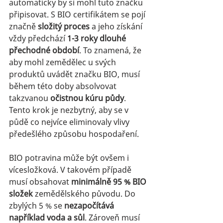
automaticky by si mohl tuto značku 
připisovat. S BIO certifikátem se pojí 
značně 
složitý proces
 a jeho získání 
vždy předchází 
1-3 roky dlouhé 
přechodné období
. To znamená, že 
aby mohl zemědělec u svých 
produktů uvádět značku BIO, musí 
během této doby absolvovat 
takzvanou 
očistnou kúru půdy
. 
Tento krok je nezbytný, aby se v 
půdě co nejvíce eliminovaly vlivy 
předešlého způsobu hospodaření.
BIO potravina může být ovšem i 
vícesložková. V takovém případě 
musí obsahovat 
minimálně 95 % BIO 
složek
 zemědělského původu. Do 
zbylých 5 % se 
nezapočítává 
například voda a sůl
. Zároveň musí 