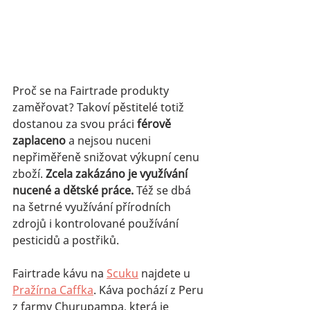
Proč se na Fairtrade produkty 
zaměřovat? Takoví pěstitelé totiž 
dostanou za svou práci 
férově 
zaplaceno
 a nejsou nuceni 
nepřiměřeně snižovat výkupní cenu 
zboží. 
Zcela zakázáno je využívání 
nucené a dětské práce. 
Též se dbá 
na šetrné využívání přírodních 
zdrojů i kontrolované používání 
pesticidů a postřiků. 
Fairtrade kávu na 
Scuku
 najdete u 
Pražírna Caffka
. Káva pochází z Peru 
z farmy Churupampa, která je 