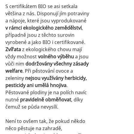
S certifikátem BIO se asi setkala 
většina z nás. D
isponují jím potraviny 
a nápoje, které jsou vyprodukované 
v rámci ekologického zemědělství
, 
případně jsou z těchto surovin 
vyrobené a jako 
BIO 
i certifikované.
Zvířata
 z ekologického chovu mají 
vždy možnost 
volného výběhu
 a jsou 
vůči nim 
dodržovány všechny zásady 
welfare
. Při pěstování ovoce a 
zeleniny 
nejsou využívány herbicidy, 
pesticidy ani umělá hnojiva
. 
Pěstované plodiny je na polích navíc 
nutné 
pravidelně obměňovat
, díky 
čemuž se půda nevysílí. 
Není to ovšem tak, že pokud někdo 
něco pěstuje na zahradě, 