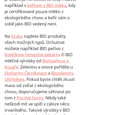
například s 
kefírem z BIO mléka
, kdy 
je certifikované pouze mléko z 
ekologického chovu a kefír sám o 
sobě jako BIO vedený není. 
Na 
Scuku
 najdete BIO produkty 
všech možných typů. Ochutnat 
můžete například BIO pečivo z 
Koláčkovy řemeslné pekárny
 či BIO 
mléčné výrobky od 
BioVavřince a 
Kosaře
. Zeleninu a ovoce pořídíte u 
Ekofarmy Černíkovice
 a 
Biozeleniny 
Uhříněves
. Pokud byste chtěli zkusit 
maso od zvířat z ekologického 
chovu, doporučujeme sáhnout po 
tom z 
Poctivé farmy
. Nikdy také 
neškodí mít ve spíži v záloze něco 
trvanlivého. Takové výrobky v BIO 