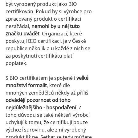
být vyrobený produkt jako BIO 
certifikován. Pokud by si výrobce pro 
zpracovaný produkt o certifikaci 
nezažádal, 
nemohl by u něj tuto 
značku uvádět
. Organizací, které 
poskytují BIO certifikaci, je v České 
republice několik a u každé z nich se 
za poskytnutí certifikátu platí 
poplatek.
S BIO certifikátem je spojené i 
velké 
množství formalit
, které dle 
mnohých zemědělců někdy až příliš 
odvádějí pozornost od toho 
nejdůležitějšího - hospodaření
. Z 
toho důvodu se také 
někteří 
výrobci 
uchylují k tomu, že certifikují pouze 
výchozí surovinu, ale z ní vyrobený 
produkt již ne. Setkat se tedy můžete 