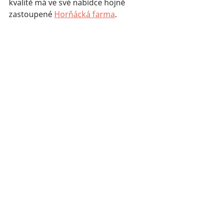
kvalitě má ve své nabídce hojně 
zastoupené 
Horňácká farma
.