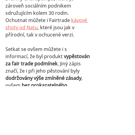
zároveň sociálním podnikem 
sdružujícím kolem 30 rodin. 
Ochutnat můžete i Fairtrade 
kávové 
shoty od Natu
, které jsou jak v 
přírodní, tak v ochucené verzi.
Setkat se ovšem můžete i s 
informací, že byl produkt 
vypěstován 
za fair trade podmínek
. Jiný zápis 
značí, že i při jeho pěstování byly 
dodržovány výše zmíněné zásady
, 
ovšem 
bez prokazatelného 
certifikátu
. Je to především proto, že 
samotný certifikát Fairtrade 
je poměrně nákladný a ne každý 
zemědělec si do něj může dovolit 
investovat. 