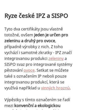
Ryze české IPZ a SISPO
Tyto dva certifikáty jsou vlastně 
totožné, ovšem 
jeden je určen pro 
zeleninu a druhý pro ovoce
, 
případně výrobky z nich. Z toho 
vychází i samotné zkratky - IPZ značí 
integrovanou produkci 
zeleniny
 a 
SISPO svaz pro integrované systémy 
pěstování 
ovoce
. Setkat se můžete 
také s označením IP neboli pouze 
integrovanou produkcí, která se 
využívá například u 
vinných hroznů
.
Výpěstky s tímto označením se řadí 
mezi
 konvenční a ekologickou 