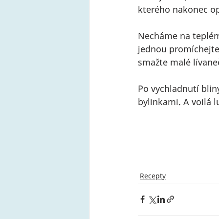
kterého nakonec op
Necháme na teplém 
jednou promíchejte
smažte malé lívaneč
Po vychladnutí bli
bylinkami. A voilá 
Recepty