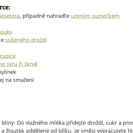
rce:
jesetera
, případně nahraďte 
uzeným sumečkem
mouky
ce 
sušeného droždí
rupice
o sýru či žervé
bylinek
lej na smažení
e bliny: Do vlažného mléka přidejte droždí, cukr a pro
 a žloutek oddělený od bílku. ze směsi vypracujete hl