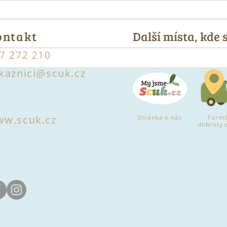
ontakt
Další místa, kde
7 272 210
5 tipů, jak zpracovat úrodu
Kuli
kaznici@scuk.cz
cuket
cuke
w.scuk.cz
Stránka o nás
Farmá
dobroty 