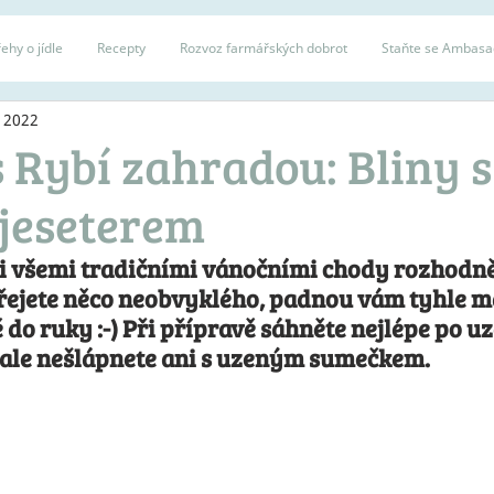
ehy o jídle
Recepty
Rozvoz farmářských dobrot
Staňte se Ambas
. 2022
 Rybí zahradou: Bliny s
jeseterem
i všemi tradičními vánočními chody rozhodně 
opřejete něco neobvyklého, padnou vám tyhle m
 do ruky :-) Při přípravě sáhněte nejlépe po u
e ale nešlápnete ani s uzeným sumečkem.