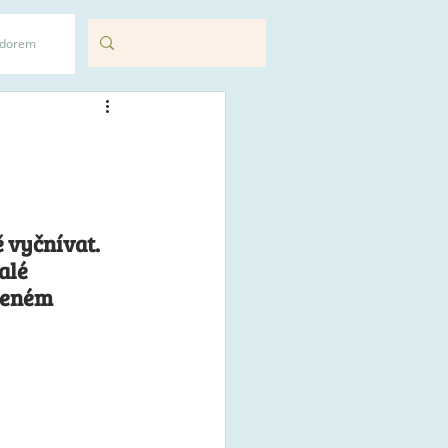
adorem
vyčnívat. 
alé 
zeném 