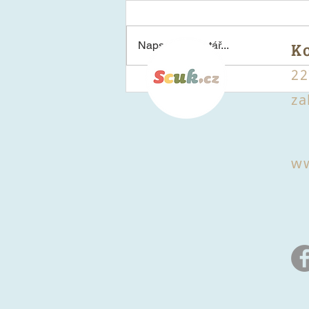
K
Napsat komentář...
22
Plněná cuketa a lilek s
za
čerstvým sýrem
ww