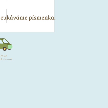
 scukáváme písmenka:
čky z mletého krůtího s
tou a semínky
řské
až domů