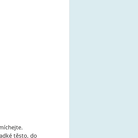
míchejte. 
adké těsto, do 