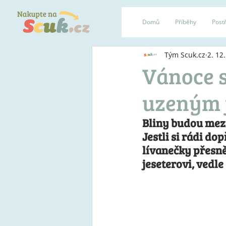
Domů
Příběhy
Postř
Tým Scuk.cz
2. 12
Vánoce s
uzeným 
Bliny budou mez
Jestli si rádi d
lívanečky přesně
jeseterovi, vedl