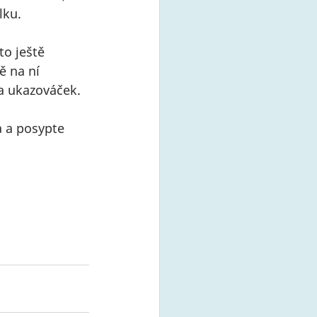
ku. 
o ještě 
 na ní 
 a ukazováček.
 a posypte 