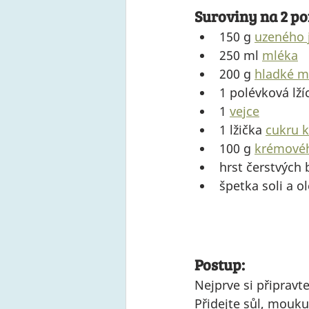
Suroviny na 2 po
150 g 
uzeného 
250 ml 
mléka
200 g 
hladké 
1 polévková lží
1 
vejce
1 lžička 
cukru k
100 g 
krémovéh
hrst čerstvých 
špetka soli a o
Postup:
Nejprve si připravt
Přidejte sůl, mouku