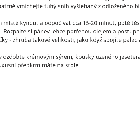
atrně vmíchejte tuhý sníh vyšlehaný z odloženého bíl
místě kynout a odpočívat cca 15-20 minut, poté těst
. Rozpalte si pánev lehce potřenou olejem a postupně
ky - zhruba takové velikosti, jako když spojíte palec
ny ozdobte krémovým sýrem, kousky uzeného jesetera
luxusní předkrm máte na stole.