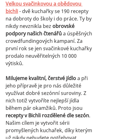
Velkou svačinkovou a obědovou 
bichli
- dvě kuchařky se 190 recepty 
na dobroty do školy i do práce. Ty by 
nikdy nevznikla bez 
obrovské 
podpory našich čtenářů
 a úspěšných 
crowdfundingových kampaní. Za 
první rok se jen svačinkové kuchařky 
prodalo neuvěřitelných 10 000 
výtisků.     
Milujeme kvalitní, čerstvé jídlo
 a při 
jeho přípravě je pro nás důležité 
využívat dobré sezónní suroviny. Z 
nich totiž vytvoříte nejlepší jídla 
během pár okamžiků. Proto jsou 
recepty v Bichli rozdělené dle sezón
. 
Našim cílem je vytvořit sérii 
promyšlených kuchařek, díky kterým 
už nikdy nebudete potřebovat 