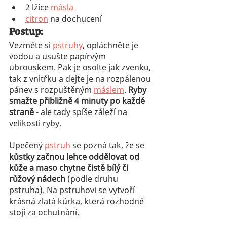
2 lžíce 
másla
citron
 na dochucení
Postup:
Vezměte si 
pstruhy
, opláchněte je 
vodou a usušte papírvým 
ubrouskem. Pak je osolte jak zvenku, 
tak z vnitřku a dejte je na rozpálenou 
pánev s rozpuštěným 
máslem
. 
Ryby 
smažte přibližně 4 minuty po každé 
straně
 - ale tady spíše záleží na 
velikosti ryby. 
Upečený 
pstruh
 se pozná tak, že se 
kůstky začnou lehce oddělovat od 
kůže a maso chytne čistě bílý či 
růžový nádech
 (podle druhu 
pstruha). Na pstruhovi se vytvoří 
krásná zlatá kůrka, která rozhodně 
stojí za ochutnání.