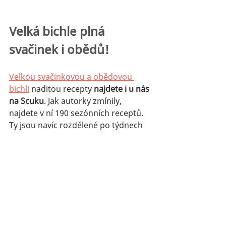
Velká bichle plná 
svačinek i obědů!
Velkou svačinkovou a obědovou 
bichli
 naditou recepty 
najdete i u nás 
na Scuku
. Jak autorky zmínily, 
najdete v ní 190 sezónních receptů. 
Ty jsou navíc rozdělené po týdnech 
tak, aby bylo každé jídlo pro vás i 
vaše ratolesti 
rozmanité a nutričně 
vyvážené
. 
S těmito 
kuchařkami
 už nebudete 
muset každý týden skončit u sice 
dobrých, ale možná až moc dobře 
známých chuťových kombinací :-)