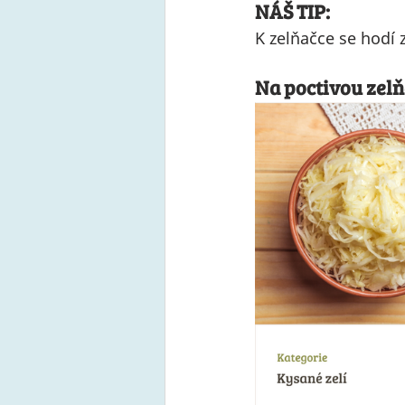
NÁŠ TIP: 
K zelňačce se hodí
Na poctivou zelň