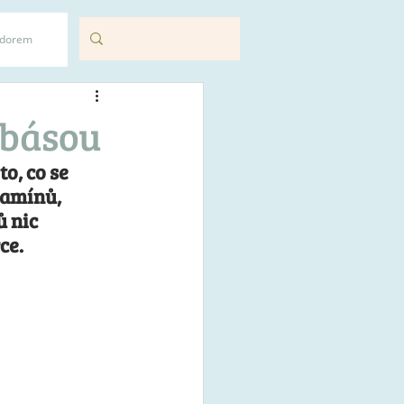
adorem
obásou
, co se 
tamínů, 
 nic 
ce.