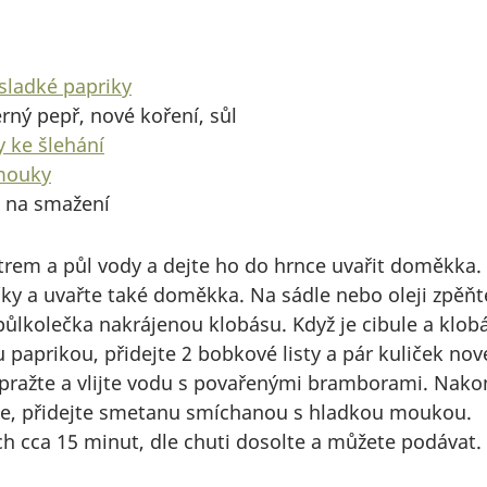
sladké papriky
erný pepř, nové koření, sůl
 ke šlehání
mouky
 na smažení
 litrem a půl vody a dejte ho do hrnce uvařit doměkka
čky a uvařte také doměkka. Na sádle nebo oleji zpěňt
 půlkolečka nakrájenou klobásu. Když je cibule a klob
 paprikou, přidejte 2 bobkové listy a pár kuliček nov
pražte a vlijte vodu s povařenými bramborami. Nakon
jte, přidejte smetanu smíchanou s hladkou moukou. 
ch cca 15 minut, dle chuti dosolte a můžete podávat. 