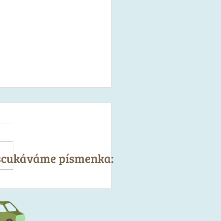
 scukáváme písmenka:
čky z mletého krůtího s
tou a semínky