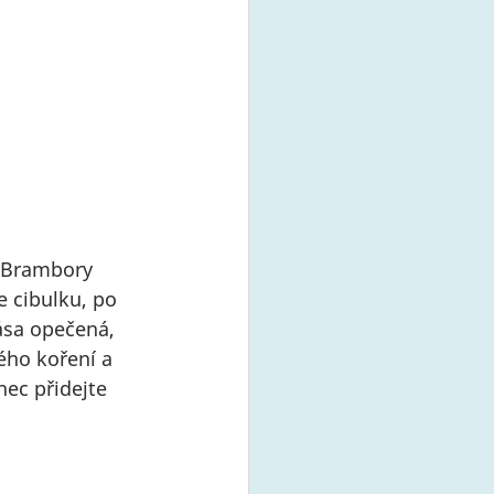
. Brambory 
e cibulku, po 
ása opečená, 
ého koření a 
ec přidejte 