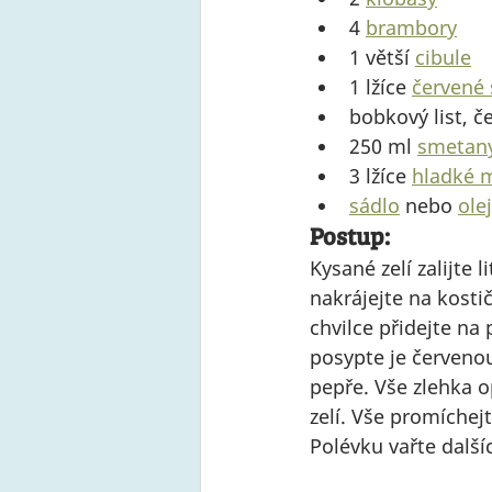
4 
brambory
1 větší 
cibule
1 lžíce 
červené 
bobkový list, č
250 ml 
smetany
3 lžíce 
hladké 
sádlo
 nebo 
olej
Postup:
Kysané zelí zalijte
nakrájejte na kosti
chvilce přidejte na
posypte je červenou
pepře. Vše zlehka o
zelí. Vše promíche
Polévku vařte další