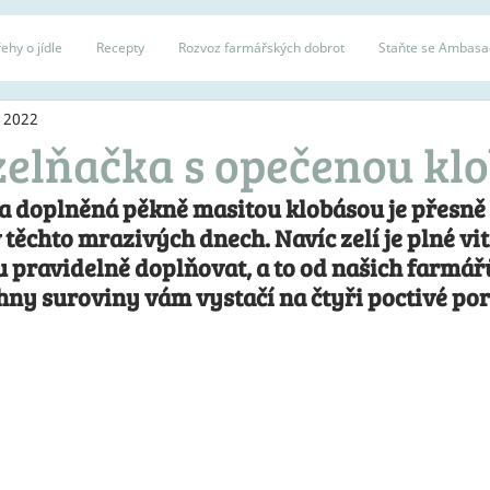
ehy o jídle
Recepty
Rozvoz farmářských dobrot
Staňte se Ambas
. 2022
zelňačka s opečenou kl
 doplněná pěkně masitou klobásou je přesně to
 těchto mrazivých dnech. Navíc zelí je plné vi
lu pravidelně doplňovat, a to od našich farmářů
ny suroviny vám vystačí na čtyři poctivé por