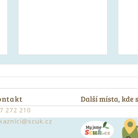
ontakt
Další místa, kde
7 272 210
5 tipů, jak zpracovat úrodu
Kuli
kaznici@scuk.cz
cuket
cuke