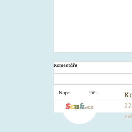
Komentáře
K
Napsat komentář...
22
Plněná cuketa a lilek s
za
čerstvým sýrem