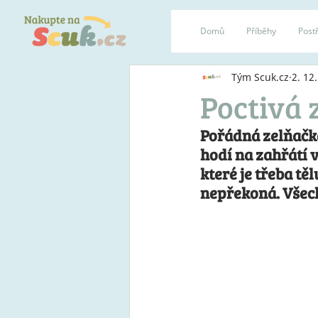
Domů
Příběhy
Postř
Tým Scuk.cz
2. 12
Poctivá 
Pořádná zelňačka
hodí na zahřátí v
které je třeba tě
nepřekoná. Všech