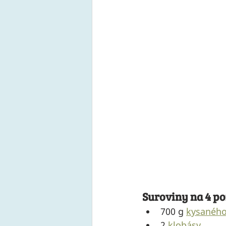
Suroviny na 4 po
700 g 
kysaného 
2 
klobásy