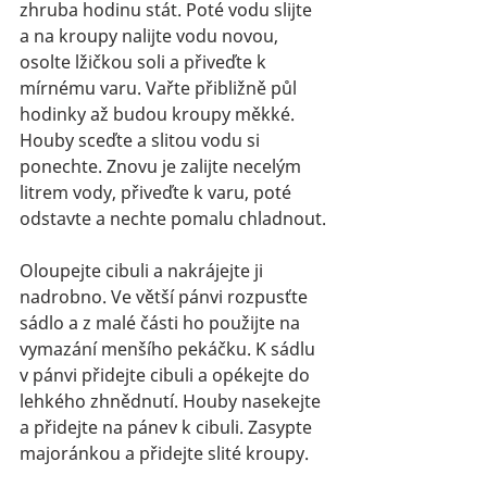
zhruba hodinu stát. Poté vodu slijte 
a na kroupy nalijte vodu novou, 
osolte lžičkou soli a přiveďte k 
mírnému varu. Vařte přibližně půl 
hodinky až budou kroupy měkké. 
Houby sceďte a slitou vodu si 
ponechte. Znovu je zalijte necelým 
litrem vody, přiveďte k varu, poté 
odstavte a nechte pomalu chladnout.
Oloupejte cibuli a nakrájejte ji 
nadrobno. Ve větší pánvi rozpusťte 
sádlo a z malé části ho použijte na 
vymazání menšího pekáčku. K sádlu 
v pánvi přidejte cibuli a opékejte do 
lehkého zhnědnutí. Houby nasekejte 
a přidejte na pánev k cibuli. Zasypte 
majoránkou a přidejte slité kroupy.