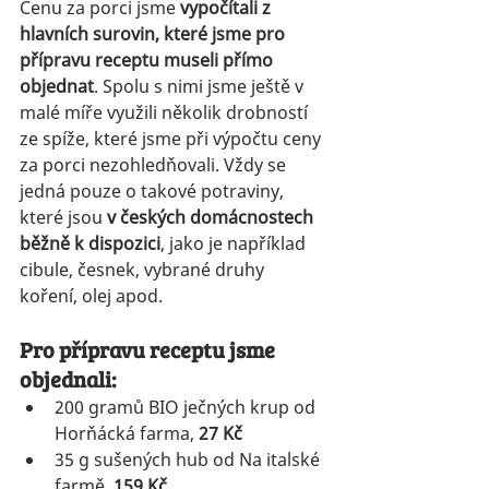
Cenu za porci jsme 
vypočítali z 
hlavních surovin, které jsme pro 
přípravu receptu museli přímo 
objednat
. Spolu s nimi jsme ještě v 
malé míře využili několik drobností 
ze spíže, které jsme při výpočtu ceny 
za porci nezohledňovali. Vždy se 
jedná pouze o takové potraviny, 
které jsou 
v českých domácnostech 
běžně k dispozici
, jako je například 
cibule, česnek, vybrané druhy 
koření, olej apod. 
Pro přípravu receptu jsme 
objednali:
200 gramů BIO ječných krup od 
Horňácká farma, 
27 Kč
35 g sušených hub od Na italské 
farmě,
 159 Kč