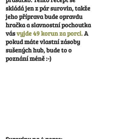
skládá jen z pár surovin, takže 
jeho příprava bude opravdu 
hračka a slavnostní pochoutka 
vás 
vyjde 49 korun za porci. 
A 
pokud máte vlastní zásoby 
sušených hub, bude to o 
poznání méně 
:-) 
Suroviny na 4 porce: