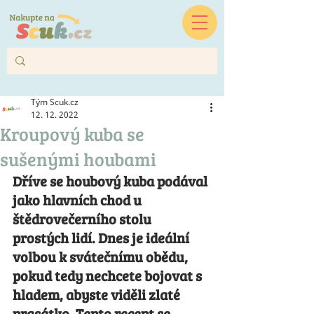
Tým Scuk.cz
12. 12. 2022
Kroupový kuba se
sušenými houbami
Dříve se houbový kuba podával 
jako hlavních chod u 
štědrovečerního stolu 
prostých lidí. Dnes je ideální 
volbou k svátečnímu obědu, 
pokud tedy nechcete bojovat s 
hladem, abyste viděli zlaté 
prasátko. Tento recept se 