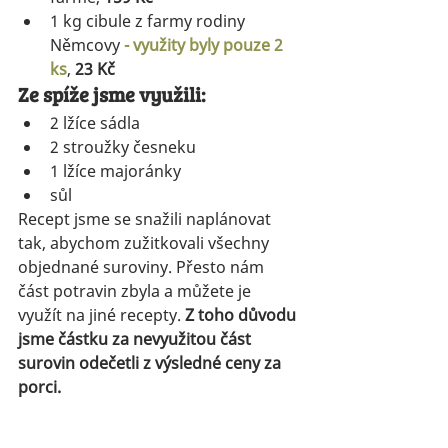
1 kg cibule z farmy rodiny 
Němcovy
 - využity byly pouze 2 
ks
, 
23 Kč
Ze spíže jsme využili:
2 lžíce sádla
2 stroužky česneku
1 lžíce majoránky
sůl 
Recept jsme se snažili naplánovat 
tak, abychom zužitkovali všechny 
objednané suroviny. Přesto nám 
část potravin zbyla a můžete je 
využít na jiné recepty. 
Z toho důvodu 
jsme částku za nevyužitou část 
surovin odečetli z výsledné ceny za 
porci. 
Vypsané ceny odpovídají cenám 