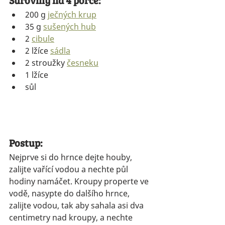
200 g 
ječných krup
35 g 
sušených hub
2 
cibule
2 lžíce 
sádla
2 stroužky 
česneku
1 lžíce  
sůl
Postup:
Nejprve si do hrnce dejte houby, 
zalijte vařící vodou a nechte půl 
hodiny namáčet. Kroupy properte ve 
vodě, nasypte do dalšího hrnce, 
zalijte vodou, tak aby sahala asi dva 
centimetry nad kroupy, a nechte 