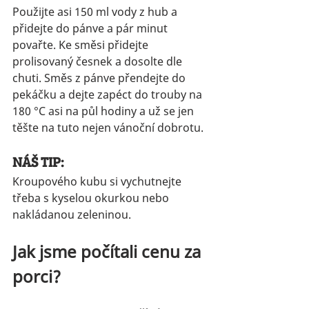
Použijte asi 150 ml vody z hub a 
přidejte do pánve a pár minut 
povařte. Ke směsi přidejte 
prolisovaný česnek a dosolte dle 
chuti. Směs z pánve přendejte do 
pekáčku a dejte zapéct do trouby na 
180 °C asi na půl hodiny a už se jen 
těšte na tuto nejen vánoční dobrotu.
NÁŠ TIP:
Kroupového kubu si vychutnejte 
třeba s kyselou okurkou nebo 
nakládanou zeleninou.
Jak jsme počítali cenu za 
porci?