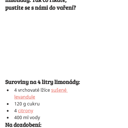
pustíte se s námi do vaření?
Suroviny na 4 litry limonády:
4 vrchovaté lžíce 
sušené 
levandule
120 g cukru
4 
citrony
400 ml vody
Na dozdobení: