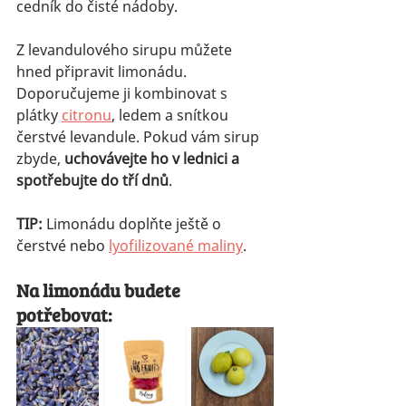
cedník do čisté nádoby.
Z levandulového sirupu můžete 
hned připravit limonádu. 
Doporučujeme ji kombinovat s 
plátky 
citronu
, ledem a snítkou 
čerstvé levandule. Pokud vám sirup 
zbyde, 
uchovávejte ho v lednici a 
spotřebujte do tří dnů
. 
TIP:
 Limonádu doplňte ještě o 
čerstvé nebo 
lyofilizované maliny
. 
Na limonádu budete 
potřebovat: