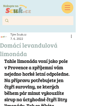
Tým Scuk.cz
7. 6. 2022
Domácí levandulová
limonáda
Tahle limonáda voní jako pole 
v Provence a zpříjemní vám 
nejedno horké letní odpoledne. 
Na přípravu potřebujete jen 
čtyři suroviny, ze kterých 
během pár minut vykouzlíte 
sirup na úctyhodné čtyři litry 
limonády. Tak co říkáte, 