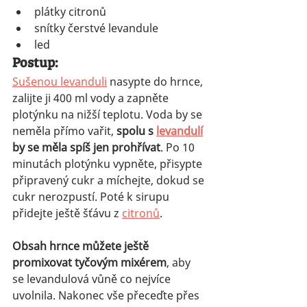
plátky citronů
snítky čerstvé levandule
led
Postup:
Sušenou levanduli
 nasypte do hrnce, 
zalijte ji 400 ml vody a zapněte 
plotýnku na nižší teplotu. Voda by se 
neměla přímo vařit, 
spolu s 
levandulí
by se měla spíš jen prohřívat
. Po 10 
minutách plotýnku vypněte, přisypte 
připravený cukr a míchejte, dokud se 
cukr nerozpustí. Poté k sirupu 
přidejte ještě šťávu z 
citronů
.
Obsah hrnce můžete ještě 
promixovat tyčovým mixérem
, aby 
se levandulová vůně co nejvíce 
uvolnila. Nakonec vše přeceďte přes 