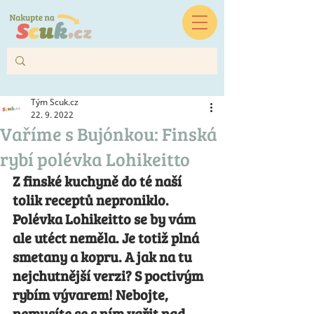
Tým Scuk.cz
22. 9. 2022
Vaříme s Bujónkou: Finská
rybí polévka Lohikeitto
Z finské kuchyně do té naší 
tolik receptů neproniklo. 
Polévka Lohikeitto se by vám 
ale utéct neměla. Je totiž plná 
smetany a kopru. A jak na tu 
nejchutnější verzi? S poctivým 
rybím vývarem! Nebojte, 
nemusíte se s ním vařit nad 