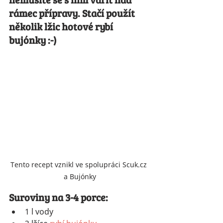
rámec přípravy. Stačí použít 
několik lžic hotové rybí 
bujónky :-)
Tento recept vznikl ve spolupráci Scuk.cz 
a Bujónky
Suroviny na 3-4 porce:
1 l vody