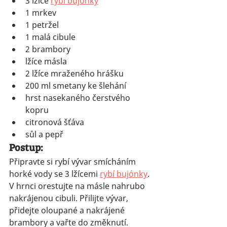
3 lžíce 
rybí bujónky
1 mrkev
1 petržel
1 malá cibule
2 brambory
lžíce másla
2 lžíce mraženého hrášku
200 ml smetany ke šlehání
hrst nasekaného čerstvého 
kopru
citronová šťáva
sůl a pepř
Postup:
Připravte si rybí vývar smícháním 
horké vody se 3 lžícemi 
rybí bujónky
. 
V hrnci orestujte na másle nahrubo 
nakrájenou cibuli. Přilijte vývar, 
přidejte oloupané a nakrájené 
brambory a vařte do změknutí.