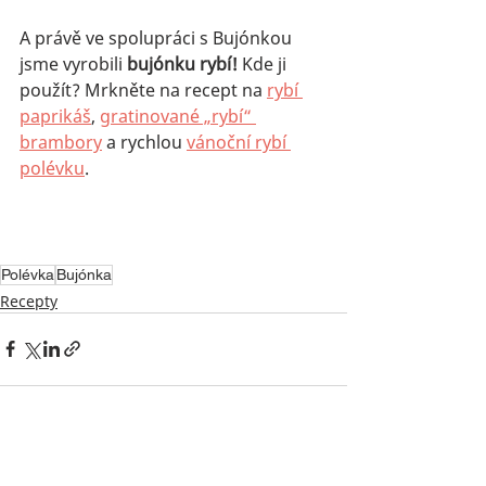
A právě ve spolupráci s Bujónkou 
jsme vyrobili 
bujónku rybí!
 Kde ji 
použít? Mrkněte na recept na 
rybí 
paprikáš
, 
gratinované „rybí“ 
brambory
 a rychlou 
vánoční rybí 
polévku
. 
Polévka
Bujónka
Recepty