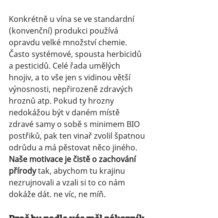
Konkrétně u vína se ve standardní 
(konvenční) produkci používá 
opravdu velké množství chemie. 
Často systémové, spousta herbicidů 
a pesticidů. Celé řada umělých 
hnojiv, a to vše jen s vidinou větší 
výnosnosti, nepřirozeně zdravých 
hroznů atp. Pokud ty hrozny 
nedokážou být v daném místě 
zdravé samy o sobě s minimem BIO 
postřiků, pak ten vinař zvolil špatnou 
odrůdu a má pěstovat něco jiného. 
Naše motivace je čistě o zachování 
přírody
 tak, abychom tu krajinu 
nezrujnovali a vzali si to co nám 
dokáže dát. ne víc, ne míň.