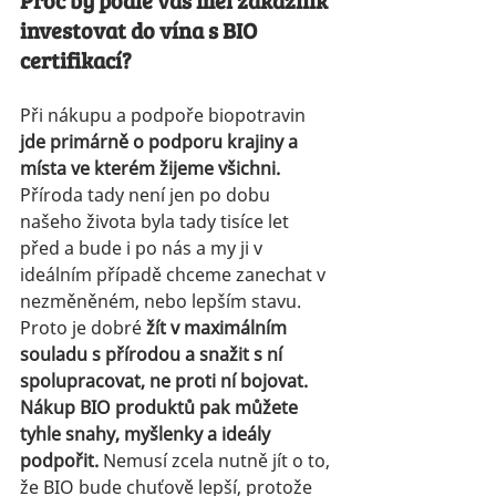
Proč by podle vás měl zákazník 
investovat do vína s BIO 
certifikací?
Při nákupu a podpoře biopotravin 
jde primárně o podporu krajiny a 
místa ve kterém žijeme všichni. 
Příroda tady není jen po dobu 
našeho života byla tady tisíce let 
před a bude i po nás a my ji v 
ideálním případě chceme zanechat v 
nezměněném, nebo lepším stavu. 
Proto je dobré 
žít v maximálním 
souladu s přírodou a snažit s ní 
spolupracovat, ne proti ní bojovat. 
Nákup BIO produktů pak můžete 
tyhle snahy, myšlenky a ideály 
podpořit. 
Nemusí zcela nutně jít o to, 
že BIO bude chuťově lepší, protože 