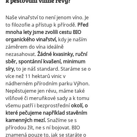
k pěstování vinné révy?
Naše vinařství to není jenom víno. Je 
to filozofie a přístup k přírodě.
 Před 
mnoha lety jsme zvolili cestu BIO 
organického vinařství,
 kdy je naším 
záměrem do vína ideálně 
nezasahovat. 
Žádné kvasinky, ruční 
sběr, spontánní kvašení, minimum 
síry, 
to je náš standard. Staráme se o 
více než 11 hektarů vinic v 
nádherném přírodním parku Výhon. 
Nepěstujeme jen révu, máme také 
višňové či meruňkové sady a k tomu 
všemu patří i bezprostřední 
okolí, o 
které pečujeme například stavěním 
kamenných mezí. 
Snažíme se s 
přírodou žít, ne s ní bojovat. BIO 
znamená pouze to, jak se staráte o 