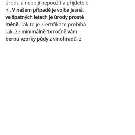
úrodu a nebo ji nepoužít a přijdete o 
ni. 
V našem případě je volba jasná, 
ve špatných letech je úrody prostě 
méně. 
Tak to je. Certifikace probíhá 
tak, že
 minimálně 1x ročně vám 
berou vzorky půdy z vinohradů
, z 
jejich okolí, vzorky vín a všechno se 
podrobuje analýze. Než vůbec máte 
BIO certifikaci, trvá to několik let 
kontrol, než si to můžete oficiálně 
umístit na láhev. Tedy profláknuté 
tvrzení, že BIO vinař stříká v noci je 
blbost, protože analýza půdy nelže.