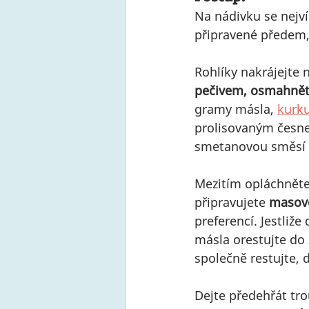
Na nádivku se nejví
připravené předem, 
Rohlíky nakrájejte n
pečivem, osmahněte 
gramy másla, 
kurk
prolisovaným česnek
smetanovou směsí za
Mezitím opláchněte
připravujete 
masov
preferencí. Jestliže 
másla orestujte do 
společně restujte, 
Dejte předehřát tr