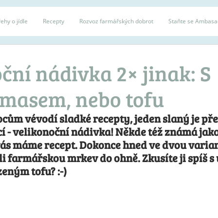
ehy o jídle
Recepty
Rozvoz farmářských dobrot
Staňte se Ambas
ční nádivka 2× jinak: S
masem, nebo tofu
cům vévodí sladké recepty, jeden slaný je přec
cí - velikonoční nádivka! Někde též známá jako
vás máme recept. Dokonce hned ve dvou varian
i farmářskou mrkev do ohně. Zkusíte ji spíš s
eným tofu? :-) 