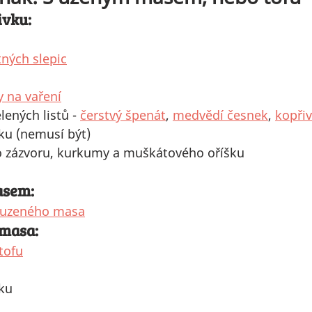
ivku:
tných slepic
 na vaření
lených listů - 
čerstvý 
špenát
, 
medvědí česnek
, 
kopři
ku (nemusí být)
 zázvoru, kurkumy a muškátového oříšku
asem:
uzeného masa
 masa:
tofu
ku