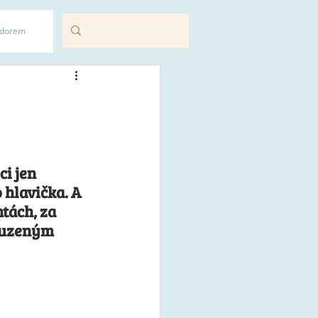
adorem
i jen 
 hlavička. A 
tách, za 
 uzeným 