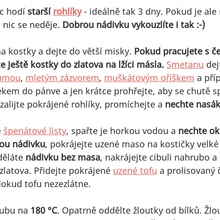
c hodí 
starší 
rohlíky
 - ideálně tak 3 dny. Pokud je al
nic se neděje. 
Dobrou nádivku vykouzlíte i tak :-)
a kostky a dejte do větší misky. 
Pokud pracujete s č
ještě kostky do zlatova na lžíci másla.
Smetanu
 dej
umou
, 
mletým zázvorem
, 
muškátovým oříškem
 a pří
em do pánve a jen krátce prohřejte, aby se chutě spo
lijte pokrájené rohlíky, promíchejte a 
nechte nasá
 
špenátové listy
, spařte je horkou vodou a 
nechte ok
ou nádivku
, pokrájejte uzené maso na kostičky velké 
děláte 
nádivku bez masa
, nakrájejte cibuli nahrubo a
zlatova. Přidejte pokrájené 
uzené tofu
 a prolisovaný 
dokud tofu nezezlátne.
oubu na 
180 °C
. Opatrně oddělte žloutky od bílků. Žlo