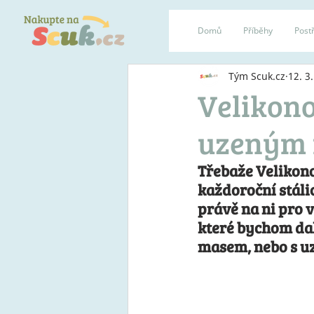
Domů
Příběhy
Postř
Tým Scuk.cz
12. 3.
Velikono
uzeným 
Třebaže Velikono
každoroční stáli
právě na ni pro 
které bychom dal
masem, nebo s uz