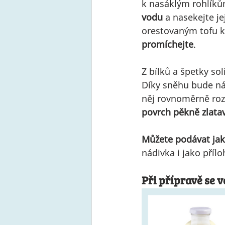
k nasáklým rohlíkům
vodu
 a nasekejte j
orestovaným tofu k 
promíchejte
. 
Z bílků a špetky sol
Díky sněhu bude ná
něj rovnoměrně rozp
povrch pěkně zlata
Můžete podávat jak
nádivka i jako pří
Při přípravě se 