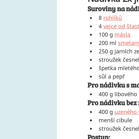
Suroviny na nád
8 
rohlíků
4 
vejce od šťas
100 g 
másla
200 ml 
smetany
250 g jarních ze
stroužek česne
špetka mletého
sůl a pepř
Pro nádivku s m
400 g libového 
Pro nádivku bez
400 g 
uzeného 
menší cibule
stroužek česne
Postup: