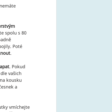
e nemáte 
erstvým 
te spolu s 80 
padně 
jily. Poté 
knout
.
apat
. Pokud 
dle vašich 
 na kousku 
česnek a 
utky vmíchejte 