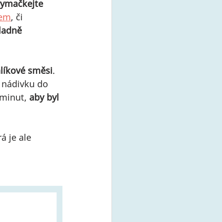
ymačkejte 
em
, či 
ladně 
hlíkové směsi
. 
 nádivku do 
minut, 
aby byl 
á je ale 