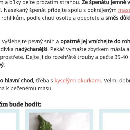
 a bílky dejte prozatím stranou. 
Ze špenátu jemně v
ej. Nasekaný špenát přidejte spolu s pokrájeným 
mas
rohlíkům, podle chuti osolte a opepřete a 
směs důk
i vyšlehejte pevný sníh a 
opatrně jej vmíchejte do ro
divka 
nadýchanější
. Pekáč vymažte zbytkem másla a
rostřete. Dejte ji do rozehřáté trouby a pečte 35-40 
vý
.
o hlavní chod
, třeba s 
kyselými okurkami
. Velmi dobr
loha k pečenému masu.
vám bude hodit: