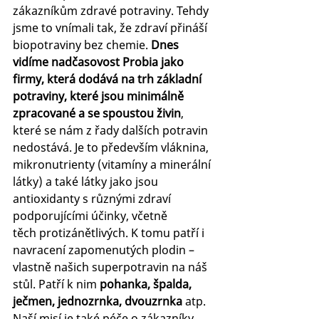
zákazníkům zdravé potraviny. Tehdy 
jsme to vnímali tak, že zdraví přináší 
biopotraviny bez chemie. 
Dnes 
vidíme nadčasovost Probia jako 
firmy, která dodává na trh základní 
potraviny, které jsou minimálně 
zpracované a se spoustou živin
, 
které se nám z řady dalších potravin 
nedostává. Je to především vláknina, 
mikronutrienty (vitamíny a minerální 
látky) a také látky jako jsou 
antioxidanty s různými zdraví 
podporujícími účinky, včetně 
těch protizánětlivých. K tomu patří i 
navracení zapomenutých plodin – 
vlastně našich superpotravin na náš 
stůl. Patří k nim 
pohanka, špalda, 
ječmen, jednozrnka, dvouzrnka
 atp. 
Naší misí je také péče o zákazníky, 