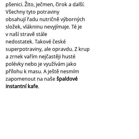
pšenici. Žito, ječmen, čirok a další. 
Všechny tyto potraviny 
obsahují řadu nutričně výborných 
složek, vlákninu nevyjímaje. Té je 
v naší stravě stále 
nedostatek. Takové české 
superpotraviny, ale opravdu. Z krup 
a zrnek vařím nejčastěji husté 
polévky nebo je využívám jako 
přílohu k masu. A ještě nesmím 
zapomenout na naše 
špaldové 
instantní kafe
. 