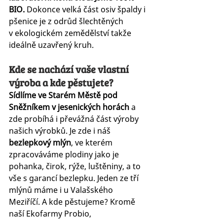
BIO. 
Dokonce velká část osiv špaldy i 
pšenice je z odrůd šlechtěných 
v ekologickém zemědělství takže 
ideálně uzavřený kruh.
Kde se nachází vaše vlastní 
výroba a kde pěstujete?
Sídlíme ve Starém Městě pod 
Sněžníkem v jesenických horách
 a 
zde probíhá i převážná část výroby 
našich výrobků. Je zde i náš 
bezlepkový mlýn
, ve kterém 
zpracováváme plodiny jako je 
pohanka, čirok, rýže, luštěniny, a to 
vše s garancí bezlepku. Jeden ze tří 
mlýnů máme i u Valašského 
Meziříčí. A kde pěstujeme? Kromě 
naší Ekofarmy Probio, 