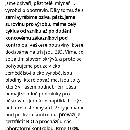
Jsme osiváři, pěstitelé, mlynáři... 
výrobci biopotravin. Díky tomu, že si 
sami vyrábíme osiva, pěstujeme 
surovinu pro výrobu, máme celý 
cyklus od vzniku až po dodání 
koncovému zákazníkovi pod 
kontrolou. 
Veškeré potraviny, které 
dodáváme na trh jsou BIO. Víme, co 
se za tím slovem skrývá, a proto se 
pohybujeme pouze v eko 
zemědělství a eko výrobě. Jsou 
plodiny, které dovážíme. Jsou to ty, 
které v našem podnebném pásu 
nemají vhodné podmínky pro 
pěstování. Jedná se například o rýži, 
některé luštěniny atd. Vždy je máme 
pod pečlivou kontrolou, 
provází je 
certifikát BIO a prochází u nás 
laboratorní kontrolou. Jsme 100% 