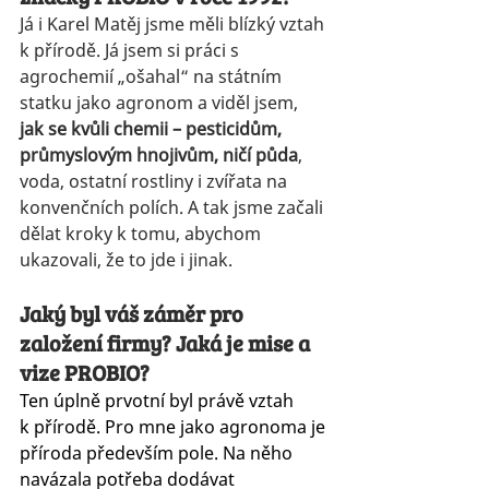
Já i Karel Matěj jsme měli blízký vztah 
k přírodě. Já jsem si práci s 
agrochemií „ošahal“ na státním 
statku jako agronom a viděl jsem, 
jak se kvůli chemii – pesticidům, 
průmyslovým hnojivům, ničí půda
, 
voda, ostatní rostliny i zvířata na 
konvenčních polích. A tak jsme začali 
dělat kroky k tomu, abychom 
ukazovali, že to jde i jinak.
Jaký byl váš záměr pro 
založení firmy? Jaká je mise a 
vize PROBIO?
Ten úplně prvotní byl právě vztah 
k přírodě. Pro mne jako agronoma je 
příroda především pole. Na něho 
navázala potřeba dodávat 