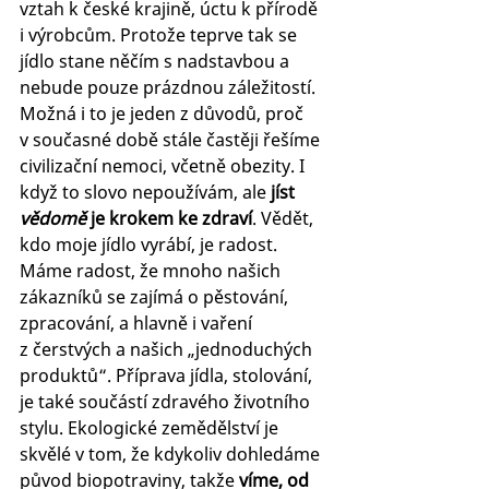
vztah k české krajině, úctu k přírodě 
i výrobcům. Protože teprve tak se 
jídlo stane něčím s nadstavbou a 
nebude pouze prázdnou záležitostí. 
Možná i to je jeden z důvodů, proč 
v současné době stále častěji řešíme 
civilizační nemoci, včetně obezity. I 
když to slovo nepoužívám, ale
 jíst 
vědomě
 je krokem ke zdraví
. Vědět, 
kdo moje jídlo vyrábí, je radost.  
Máme radost, že mnoho našich 
zákazníků se zajímá o pěstování, 
zpracování, a hlavně i vaření 
z čerstvých a našich „jednoduchých 
produktů“. Příprava jídla, stolování, 
je také součástí zdravého životního 
stylu. Ekologické zemědělství je 
skvělé v tom, že kdykoliv dohledáme 
původ biopotraviny, takže 
víme, od 