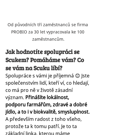
Od původních tří zaměstnanců se firma 
PROBIO za 30 let vypracovala ke 100 
zaměstnancům.
Jak hodnotíte spolupráci se 
Scukem? Pomáháme vám? Co 
se vám na Scuku líbí?
Spolupráce s vámi je příjemná 😊 Jste 
společenstvím lidí, kteří ví, co hledají, 
co má pro ně v životě zásadní 
význam. 
Přinášíte lokálnost, 
podporu farmářům, zdravé a dobré 
jídlo, a to i v biokvalitě, smysluplnost.
A především radost z toho všeho, 
protože ta k tomu patří. Je to ta 
základní linka, kterou máme 