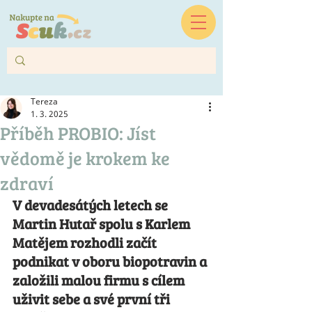
Tereza
1. 3. 2025
Příběh PROBIO: Jíst
vědomě je krokem ke
zdraví
V devadesátých letech se 
Martin Hutař spolu s Karlem 
Matějem rozhodli začít 
podnikat v oboru biopotravin a 
založili malou firmu s cílem 
uživit sebe a své první tři 