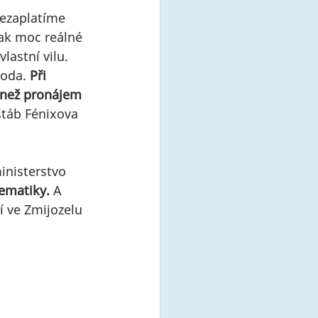
nezaplatíme 
tak moc reálné 
lastní vilu. 
oda. 
Při 
i než pronájem 
štáb Fénixova 
inisterstvo 
tematiky.
 A 
 ve Zmijozelu 