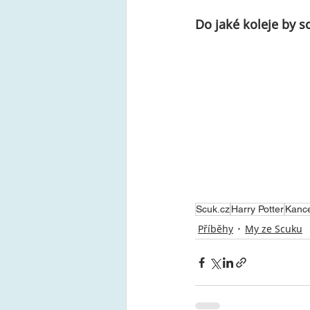
Do jaké koleje by 
Scuk.cz
Harry Potter
Kance
Příběhy
My ze Scuku