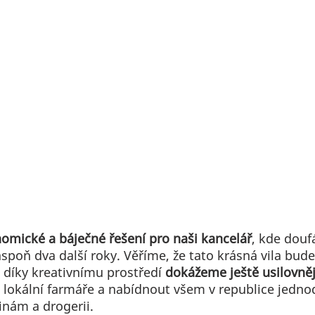
omické a báječné řešení pro naši kancelář
, kde dou
poň dva další roky. Věříme, že tato krásná vila bude
 díky kreativnímu prostředí 
dokážeme ještě usilovněj
t lokální farmáře a nabídnout všem v republice jedno
inám a drogerii. 