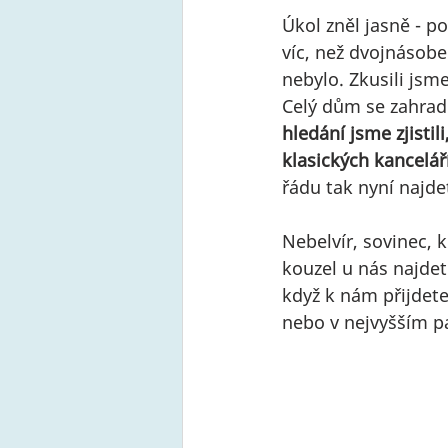
Úkol zněl jasně - p
víc, než dvojnásobe
nebylo. Zkusili jsme
Celý dům se zahrad
hledání jsme zjistil
klasických kancelář
řádu tak nyní najde
Nebelvír, sovinec, 
kouzel u nás najdet
když k nám přijdet
nebo v nejvyšším p