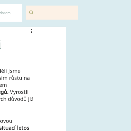
adorem
i
ěli jsme 
ším růstu na 
bem 
gů. 
Vyrostli 
ch důvodů již 
novou 
situací letos 