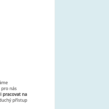
fáme 
 pro nás 
i pracovat na 
duchý přístup 