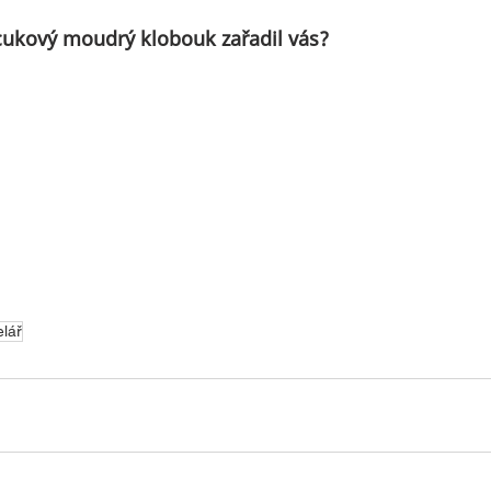
scukový moudrý klobouk zařadil vás?
lář