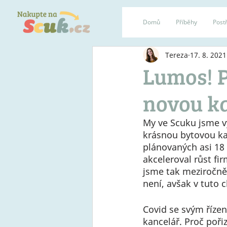
Domů
Příběhy
Postř
Tereza
17. 8. 2021
Lumos! P
novou k
My ve Scuku jsme vy
krásnou bytovou kan
plánovaných asi 18 
akceleroval růst fir
jsme tak meziročně 
není, avšak v tuto c
Covid se svým říze
kancelář. Proč poři