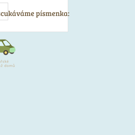
 scukáváme písmenka:
ěh Farmy Kozí Hrádek
ká: Sdružujeme farmáře
olí, kterým pomáháme s
ytem
řské
až domů