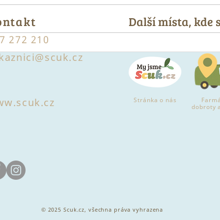
ontakt
Další místa, kde
7 272 210
Příběh Farmy Rodiny
Příb
kaznici@scuk.cz
Němcovy: Na našich
Vyso
zvířatech a dobrém jméně
z ok
nám záleží
odb
w.scuk.cz
Stránka o nás
Farmá
dobroty 
© 2025 Scuk.cz, všechna práva vyhrazena