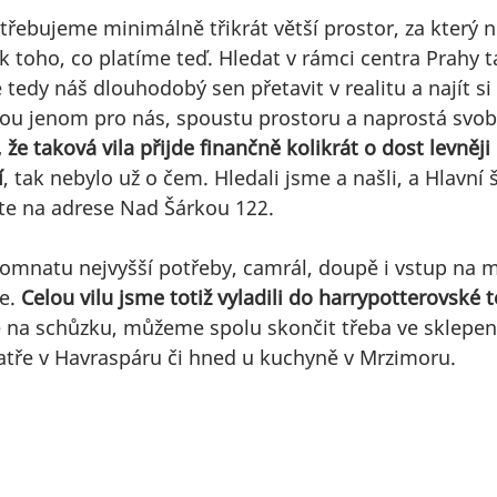
otřebujeme minimálně třikrát větší prostor, za který 
k toho, co platíme teď. Hledat v rámci centra Prahy 
 tedy náš dlouhodobý sen přetavit v realitu a najít si v
ou jenom pro nás, spoustu prostoru a naprostá svob
i, že taková vila přijde finančně kolikrát o dost levněj
í
, tak nebylo už o čem. Hledali jsme a našli, a Hlavní 
te na adrese Nad Šárkou 122. 
komnatu nejvyšší potřeby, camrál, doupě i vstup na m
e. 
Celou vilu jsme totiž vyladili do harrypotterovské 
e na schůzku, můžeme spolu skončit třeba ve sklepení
atře v Havraspáru či hned u kuchyně v Mrzimoru.