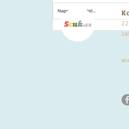
K
Napsat komentář...
22
Příběh Krkalovy DobroTy:
za
Kdo stojí za čerstvým ručně
dělaným pečivem?
ww