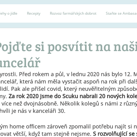
ehy o jídle
Recepty
Rozvoz farmářských dobrot
Staňte se Ambas
ojďte si posvítit na naš
ancelář
rostli. Před rokem a půl, v lednu 2020 nás bylo 12. M
celář, která nám měla vystačit aspoň na rok při dal
lidí. Pak ale přišel covid, který neuvěřitelným způso
my. 
Za rok 2020 jsme do Scuku nabrali 20 nových kole
více než dvojnásobně. Několik kolegů s námi z různý
hvíli je nás v kanceláři 30.
ným home officem zároveň zpomalil potřebu najít si 
zovat větší, když tam stejně nejsme. 
S rozvolňující se 