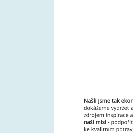
Našli jsme tak ekon
dokážeme vydržet as
zdrojem inspirace a
naší misi
 - podpoři
ke kvalitním potrav