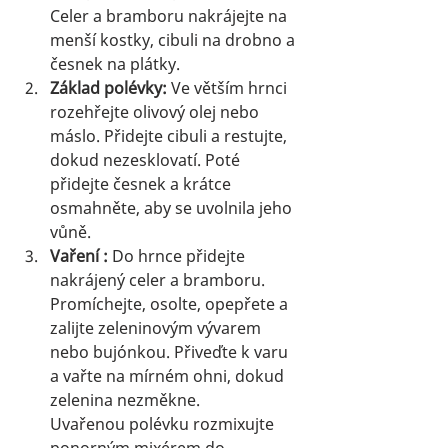
Celer a bramboru nakrájejte na 
menší kostky, cibuli na drobno a 
česnek na plátky.
Základ polévky: 
Ve větším hrnci 
rozehřejte olivový olej nebo 
máslo. Přidejte cibuli a restujte, 
dokud nezesklovatí. Poté 
přidejte česnek a krátce 
osmahněte, aby se uvolnila jeho 
vůně.
Vaření : 
Do hrnce přidejte 
nakrájený celer a bramboru. 
Promíchejte, osolte, opepřete a 
zalijte zeleninovým vývarem 
nebo bujónkou. Přiveďte k varu 
a vařte na mírném ohni, dokud 
zelenina nezměkne.
Uvařenou polévku rozmixujte 
ponorným mixérem do 