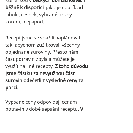
které jsou 
v českých domácnostech 
běžně k dispozici
, jako je například 
cibule, česnek, vybrané druhy 
koření, olej apod.
Recept jsme se snažili naplánovat 
tak, abychom zužitkovali všechny 
objednané suroviny. Přesto nám 
část potravin zbyla a můžete je 
využít na jiné recepty. 
Z toho důvodu 
jsme částku za nevyužitou část 
surovin odečetli z výsledné ceny za 
porci.
Vypsané ceny odpovídají cenám 
potravin v době sepsání receptu. 
V 
průběhu času se ceny za tyto 
suroviny mohou měnit.
sezóna
Zima