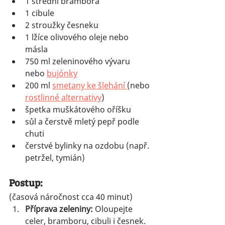
1 střední brambora
1 cibule
2 stroužky česneku
1 lžíce olivového oleje nebo 
másla
750 ml zeleninového vývaru 
nebo 
bujónky
200 ml 
smetany ke šlehání 
(nebo 
rostlinné alternativy
)
špetka muškátového oříšku
sůl a čerstvě mletý pepř podle 
chuti
čerstvé bylinky na ozdobu (např. 
petržel, tymián)
Postup:
(časová náročnost cca 40 minut)
Příprava zeleniny: 
Oloupejte 
celer, bramboru, cibuli i česnek. 