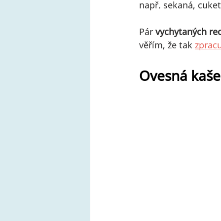
např. sekaná, cuket
Pár 
vychytaných re
věřím, že tak 
zprac
Ovesná kaše