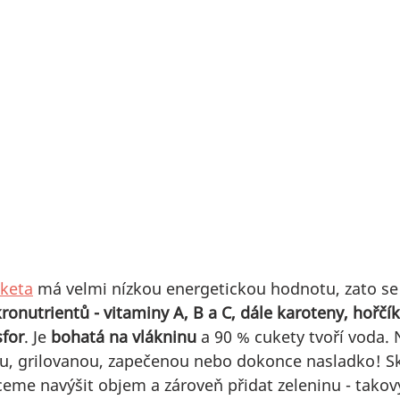
keta
 má velmi nízkou energetickou hodnotu, zato se
ronutrientů - vitaminy A, B a C, dále karoteny, hořčík,
sfor
. Je 
bohatá na vlákninu
 a 90 % cukety tvoří voda. N
u, grilovanou, zapečenou nebo dokonce nasladko! Sk
eme navýšit objem a zároveň přidat zeleninu - takov