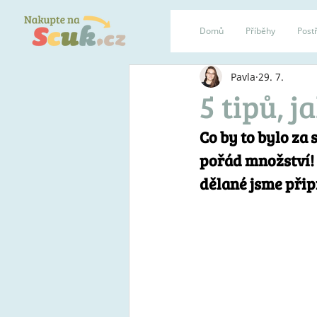
Domů
Příběhy
Postř
Pavla
29. 7.
5 tipů, 
Co by to bylo za 
pořád množství! 
dělané jsme přip