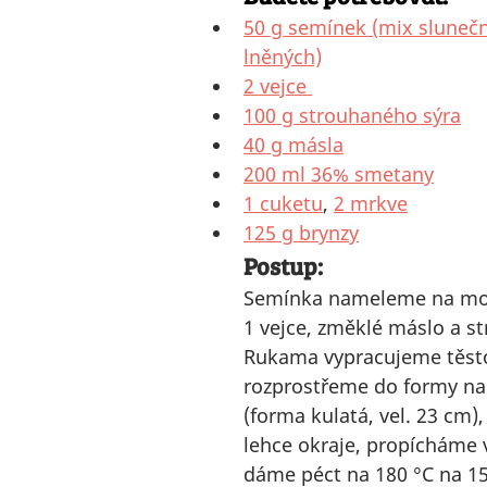
50 g semínek (mix slunečn
lněných)
2 vejce 
100 g strouhaného sýra
40 g másla
200 ml 36% smetany
1 cuketu
, 
2 mrkve
125 g brynz
y
Postup:
Semínka nameleme na mo
1 vejce, změklé máslo a st
Rukama vypracujeme těsto
rozprostřeme do formy na 
(forma kulatá, vel. 23 cm)
lehce okraje, propícháme v
dáme péct na 180 
°C 
na 15