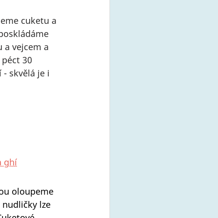
peme cuketu a 
 poskládáme 
 a vejcem a 
péct 30 
- skvělá je i 
a ghí
ou oloupeme 
 nudličky lze 
Cuketové 