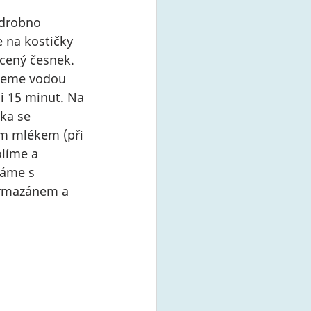
adrobno 
 na kostičky 
cený česnek. 
ijeme vodou 
i 15 minut. Na 
ka se 
 mlékem (při 
olíme a 
váme s 
rmazánem a 