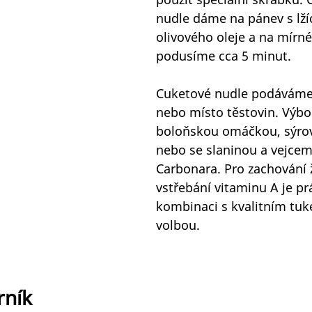
nudle dáme na pánev s lží
olivového oleje a na mírn
podusíme cca 5 minut.
Cuketové nudle podáváme 
nebo místo těstovin. Výbo
boloňskou omáčkou, sýro
nebo se slaninou a vejcem
Carbonara. Pro zachování ž
vstřebání vitaminu A je pr
kombinaci s kvalitním tuk
volbou.
ník 