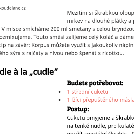
skoudelane.cz
Mezitím si škrabkou olou
mrkev na dlouhé plátky a
 V misce smícháme 200 ml smetany s celou bryndzou
zmixujeme. Touto směsí zalijeme celý koláč a dáme 
 tip na závěr: Korpus můžete využít s jakoukoliv náplní 
o sýra s rajčaty a nivou nebo špenát s ricottou.
le à la „cudle”
Budete potřebovat:
1 střední cuketu
1 lžíci přepuštěného másl
Postup:
Cuketu omyjeme a škrabk
na tenké nudle, pro kulaté
použít speciální škrabku. 