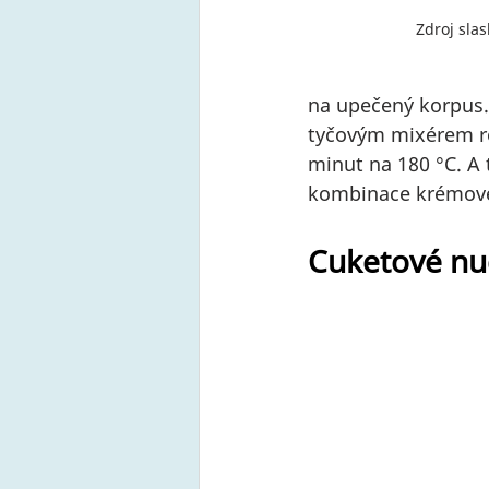
Zdroj sla
na upečený korpus.
tyčovým mixérem ro
minut na 180 
°C
. A
kombinace krémovéh
Cuketové nud