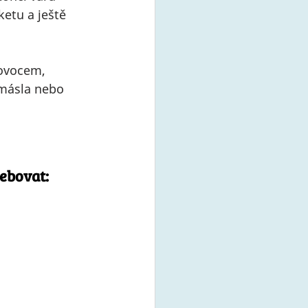
etu a ještě 
 ovocem, 
másla nebo 
ebovat: