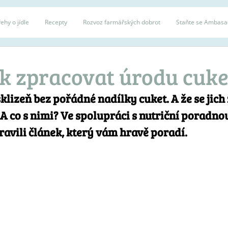
ehy o jídle
Recepty
Rozvoz farmářských dobrot
Staňte se Ambas
jak zpracovat úrodu cuke
sklizeň bez pořádné nadílky cuket. A že se jich 
A co s nimi? Ve spolupráci s nutriční poradnou
ravili článek, který vám hravě poradí.