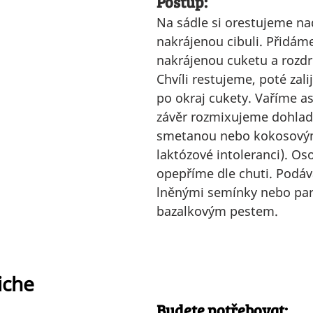
Postup:
Na sádle si orestujeme n
nakrájenou cibuli. Přidáme
nakrájenou cuketu a rozdr
Chvíli restujeme, poté zal
po okraj cukety. Vaříme as
závěr rozmixujeme dohlad
smetanou nebo kokosovým
laktózové intoleranci). Os
opepříme dle chuti. Podá
lněnými semínky nebo pa
bazalkovým pestem.
iche
Budete potřebovat: