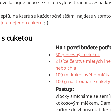
ové lasagne nebo se s ní dá vylepšit ranní ovesná ka
ceptů
, na které se každoročně těším, najdete v tomto
ujete nejednu cuketu
 :-)
 s cuketou
Na 1 porci budete potř
30 g ovesných vloček
2 lžíce čerstvě mletých ln
nebo chia
100 ml kokosového mléka
100 g nastrouhané cukety
Postup:
Vločky smícháme se semín
kokosovým mlékem. Dáme 
vaříme do zhoustnutí. Ke k