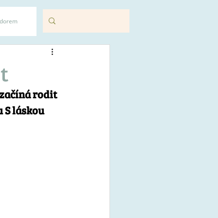
adorem
t
začíná rodit 
 S láskou 