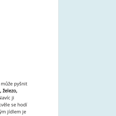
 může pyšnit 
 železo, 
avíc ji 
věle se hodí 
ým jídlem je 