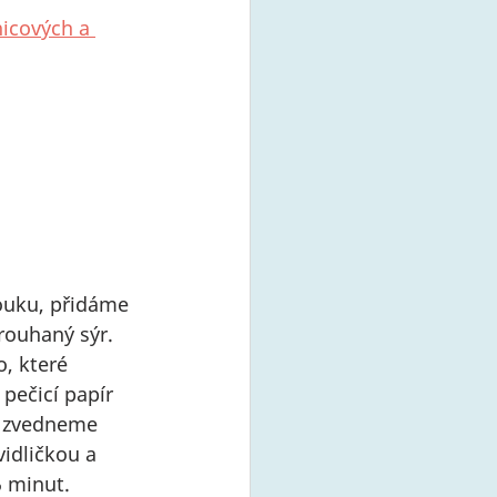
icových a 
uku, přidáme 
rouhaný sýr. 
, které 
pečicí papír 
, zvedneme 
idličkou a 
 minut. 