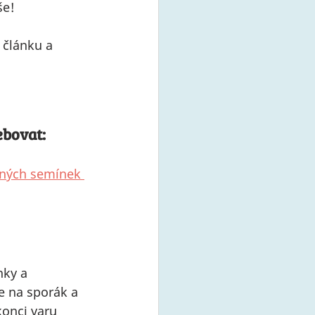
še!
 článku a 
ebovat:
ěných semínek 
ky a 
na sporák a 
onci varu 