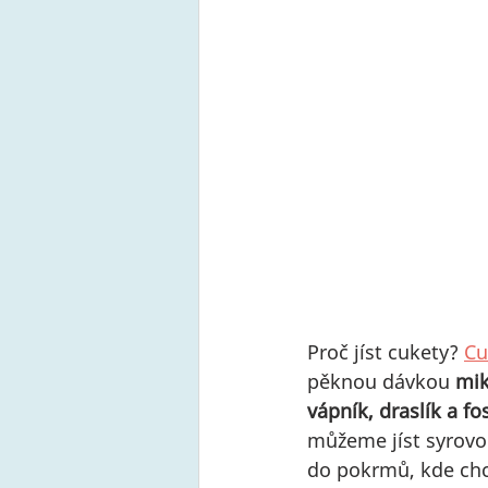
Proč jíst cukety? 
Cu
pěknou dávkou 
mik
vápník, draslík a fo
můžeme jíst syrovo
do pokrmů, kde chc