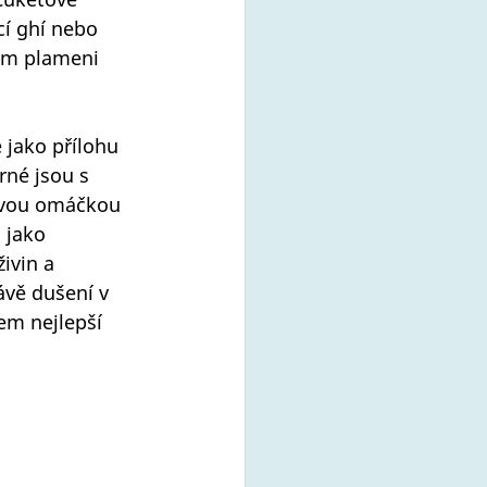
cí ghí nebo 
ém plameni 
jako přílohu 
rné jsou s 
vou omáčkou 
 jako 
ivin a 
ávě dušení v 
em nejlepší 