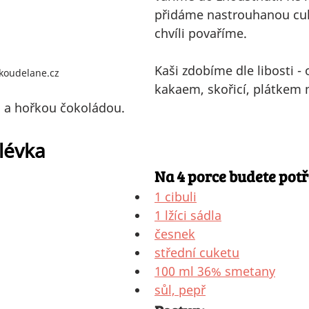
přidáme nastrouhanou cuk
chvíli povaříme. 
Kaši zdobíme dle libosti -
skoudelane.cz
kakaem, skořicí, plátkem 
a hořkou čokoládou.
lévka 
Na 4 porce budete potř
1 cibuli
1 lžíci sádla
česnek
střední cuketu
100 ml 36% smetany
sůl, pepř