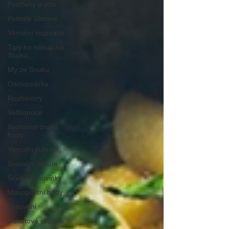
Postřehy o jídle
Pomalé Vánoce
Vánoční inspirace
Tipy na nákup na
Scuku
My ze Scuku
Osmisměrka
Rozhovory
Velikonoce
Svatomartinské
hody
Vánoční cukroví
Sváteční tabule
Scukové novinky
Masopustní hody
Grilování
Cuketová sezóna