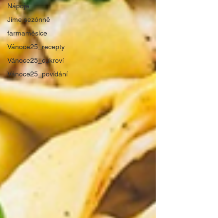
Nápoje
Jíme sezónně
farmaměsíce
Vánoce25_recepty
Vánoce25_cukroví
Vánoce25_povídání