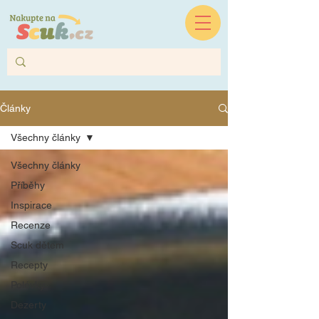
Články
Všechny články
Všechny články
Příběhy
Inspirace
Recenze
Scuk dětem
Recepty
Polévky
Dezerty