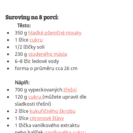
Suroviny na 8 porcí:
	Těsto:
350 g 
hladké pšeničné mouky
1 lžíce 
cukru
1/2 lžičky soli
230 g 
studeného másla
6–8 lžic ledové vody
forma o průměru cca 26 cm
Náplň:
700 g vypeckovaných
 třešní
120 g 
cukru 
(můžete upravit dle 
sladkosti třešní)
2 lžíce 
kukuřičného škrobu
1 lžíce 
citronové šťávy
1 lžička vanilkového extraktu 
nebo balíček 
vanilkového cukru