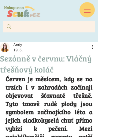
Andy
19. 6.
Sezónně v červnu: Vláčný
třešňový koláč
Červen je měsícem, kdy se na 
trzích i v zahradách začínají 
objevovat šťavnaté třešně. 
Tyto tmavě rudé plody jsou 
symbolem začínajícího léta a 
jejich sladkokyselá chuť přímo 
vybízí k pečení. Mezi 
nejoblíbenější recepty patří 