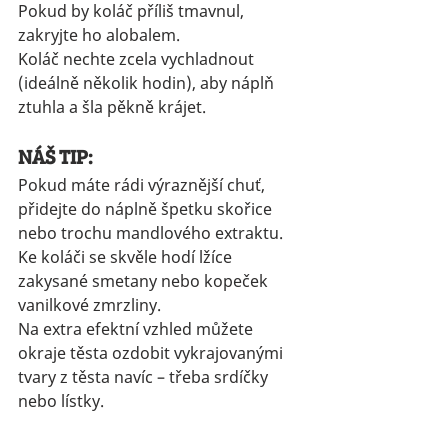
Pokud by koláč příliš tmavnul, 
zakryjte ho alobalem.
Koláč nechte zcela vychladnout 
(ideálně několik hodin), aby náplň 
ztuhla a šla pěkně krájet.
NÁŠ TIP:
Pokud máte rádi výraznější chuť, 
přidejte do náplně špetku skořice 
nebo trochu mandlového extraktu.
Ke koláči se skvěle hodí lžíce 
zakysané smetany nebo kopeček 
vanilkové zmrzliny.
Na extra efektní vzhled můžete 
okraje těsta ozdobit vykrajovanými 
tvary z těsta navíc – třeba srdíčky 
nebo lístky.