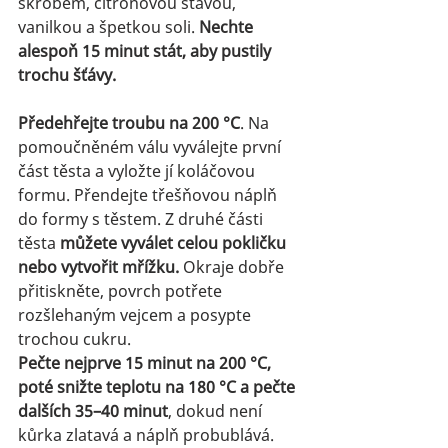
škrobem, citronovou šťávou, 
vanilkou a špetkou soli. 
Nechte 
alespoň 15 minut stát, aby pustily 
trochu šťávy.
Předehřejte troubu na 200 °C
. Na 
pomoučněném válu vyválejte první 
část těsta a vyložte jí koláčovou 
formu. Přendejte třešňovou náplň 
do formy s těstem. Z druhé části 
těsta 
můžete vyválet celou pokličku 
nebo vytvořit mřížku.
 Okraje dobře 
přitiskněte, povrch potřete 
rozšlehaným vejcem a posypte 
trochou cukru.
Pečte nejprve 15 minut na 200 °C, 
poté snižte teplotu na 180 °C a pečte 
dalších 35–40 minut
, dokud není 
kůrka zlatavá a náplň probublává. 