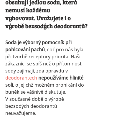
obsahují jedlou sodu, která 
nemusí každému
vyhovovat. Uvažujete i o 
výrobě bezsodých deodorantů?
Soda je výborný pomocník při 
pohlcování pachů
, což pro nás byla 
při tvorbě receptury priorita. Naši 
zákazníci se spíš než o přítomnost 
sody zajímají, zda opravdu v 
deodorantech
nepoužíváme hlinité 
soli
, o jejichž možném pronikání do 
buněk se vášnivě diskutuje. 
V současné době o výrobě 
bezsodých deodorantů 
neuvažujeme.