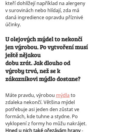
kteří dohlížejí například na alergeny 
v surovinách nebo hlídají, zda má 
daná ingredience opravdu příznivé 
účinky.
U olejových mýdel to nekončí 
jen výrobou. Po vytvoření musí 
ještě nějakou
dobu zrát. Jak dlouho od 
výroby trvá, než se k 
zákazníkovi mýdlo dostane?
Máte pravdu, výrobou 
mýdla
 to 
zdaleka nekončí. Většina mýdel 
potřebuje asi jeden den zůstat ve 
formách, kde tuhne a stydne. Po 
vyklopení z formy ho můžu nakrájet. 
Hned u nich také ořezávám hrany
 - 