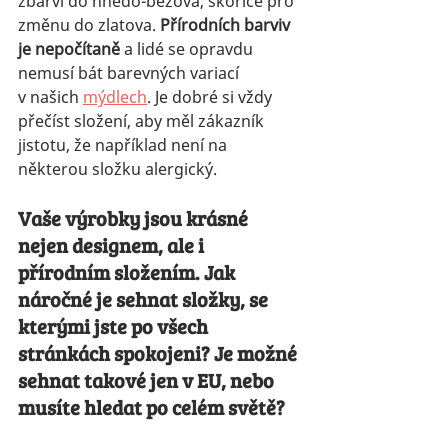
zbarví do hnědo-béžova, skořice pro 
změnu do zlatova. 
Přírodních barviv 
je nepočítaně
 a lidé se opravdu 
nemusí bát barevných variací 
v našich 
mýdlech
. Je dobré si vždy 
přečíst složení, aby měl zákazník 
jistotu, že například není na 
některou složku alergický.
Vaše výrobky jsou krásné 
nejen designem, ale i 
přírodním složením. Jak 
náročné je sehnat složky, se 
kterými jste po všech 
stránkách spokojeni? Je možné 
sehnat takové jen v EU, nebo 
musíte hledat po celém světě?