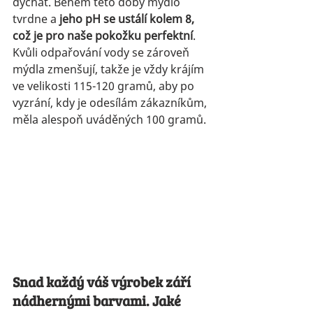
dýchat. Během této doby mýdlo 
tvrdne a 
jeho pH se ustálí kolem 8, 
což je pro naše pokožku perfektní
. 
Kvůli odpařování vody se zároveň 
mýdla zmenšují, takže je vždy krájím 
ve velikosti 115-120 gramů, aby po 
vyzrání, kdy je odesílám zákazníkům, 
měla alespoň uváděných 100 gramů.
Snad každý váš výrobek září 
nádhernými barvami. Jaké 