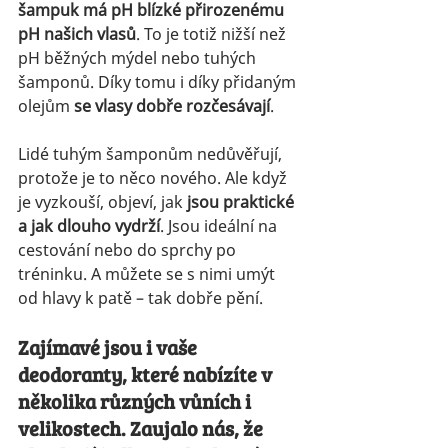
šampuk má pH blízké přirozenému 
pH našich vlasů
. To je totiž nižší než 
pH běžných mýdel nebo tuhých 
šamponů. Díky tomu i díky přidaným 
olejům 
se vlasy dobře rozčesávají
.
Lidé tuhým šamponům nedůvěřují, 
protože je to něco nového. Ale když 
je vyzkouší, objeví, jak 
jsou praktické 
a jak dlouho vydrží
. Jsou ideální na 
cestování nebo do sprchy po 
tréninku. A můžete se s nimi umýt 
od hlavy k patě – tak dobře pění.
Zajímavé jsou i vaše 
deodoranty, které nabízíte v 
několika různých vůních i
velikostech. Zaujalo nás, že 