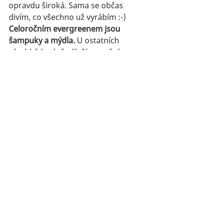
opravdu široká. Sama se občas 
divím, co všechno už vyrábím :-) 
Celoročním evergreenem jsou 
šampuky a mýdla.
 U ostatních 
výrobků hodně záleží na ročním 
období. V létě je velký zájem o 
deodoranty, 
scruby
 a 
tělová mléka
. 
Na podzim se přidávají krémy na 
obličej, 
balzámy na rty
 a tuhé tělové 
balzámy.
Vánocům dominují 
dárková balení 
mýdel
, ručně malované šumivé 
bomby do vany a samozřejmě naše 
sójové svíčky
.
 Populárním malým 
dárkem jsou 
vůně do šatníku
 – jsou 
krásné, voňavé, dlouho vydrží a 
nezaberou skoro žádné místo.