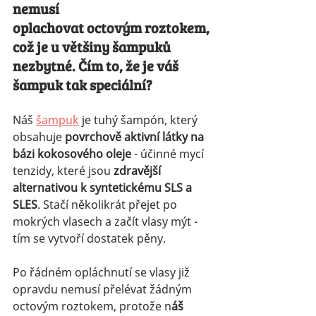
nemusí
oplachovat octovým roztokem, 
což je u většiny šampuků 
nezbytné. Čím to, že je váš 
šampuk tak speciální? 
Náš 
šampuk
 je tuhý šampón, který 
obsahuje 
povrchově aktivní látky na 
bázi kokosového oleje 
- účinné mycí 
tenzidy, které jsou 
zdravější 
alternativou k syntetickému SLS a 
SLES
. Stačí několikrát přejet po 
mokrých vlasech a začít vlasy mýt - 
tím se vytvoří dostatek pěny. 
Po řádném opláchnutí se vlasy již 
opravdu nemusí přelévat žádným 
octovým roztokem, protože n
áš 