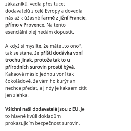
zákazníků, vedla přes tucet 
dodavatelů z celé Evropy a dovedla 
nás až k úžasné 
farmě z jižní Francie, 
přímo v Provence
. Na tento 
esenciální olej nedám dopustit. 
A když si myslíte, že máte „to ono“, 
tak se stane, že 
příští dodávka voní 
trochu jinak, protože tak to u 
přírodních surovin prostě bývá
. 
Kakaové máslo jednou voní tak 
čokoládově, že vám ho kurýr ani 
nechce předat, a jindy je kakaem cítit 
jen zlehka. 
Všichni naši dodavatelé jsou z EU.
 Je 
to hlavně kvůli dokladům 
prokazujícím bezpečnost surovin.