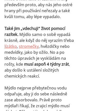
především proto, aby nás jeho ostré 
hrany při používání neřezaly a také 
kvůli tomu, aby lépe vypadalo.  
Také jim „vdechuji“ život pomocí 
razítek.
 Mýdlo samo o sobě vypadá 
krásně, ale když do něj vyrazím třeba 
lízátko
, 
stromečky
, hvězdičky nebo 
medvídky, jako by ožilo. No a po 
těchto úpravách je vyskládám na 
rošty, kde 
musí aspoň 4 týdny zrát
, 
aby došlo k ustálení složitých 
chemických reakcí. 
Mýdlo nejprve přebytečnou vodu 
odpařuje, aby ji do sebe následně 
zase absorbovalo. Právě proto 
mýdlaři říkají, že zrajicí mýdlo musí 