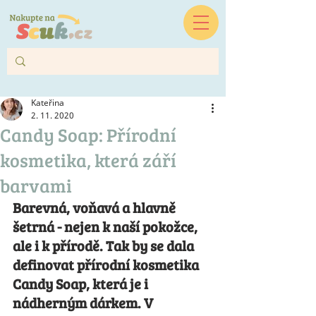
Kateřina
2. 11. 2020
Candy Soap: Přírodní
kosmetika, která září
barvami
Barevná, voňavá a hlavně 
šetrná - nejen k naší pokožce, 
ale i k přírodě. Tak by se dala 
definovat přírodní kosmetika 
Candy Soap, která je i 
nádherným dárkem. V 