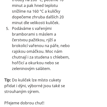
minut a pak hned teplotu 
snížíme na 160 °C a kuličky 
dopečeme zhruba dalších 20 
minut dle velikosti kuliček.
Podáváme s vařenými 
bramborami s máslem a 
čerstvou pažitkou, rýží a 
brokolicí vařenou na páře, nebo 
rajskou omáčkou. Moc nám 
chutnají i za studena s chlebem, 
hořčicí a okurkou nebo se 
zeleninovým salátem.
Tip:
 Do kuliček lze místo cukety 
přidat i dýni, výborné jsou také se 
strouhaným sýrem.
Přejeme dobrou chuť!