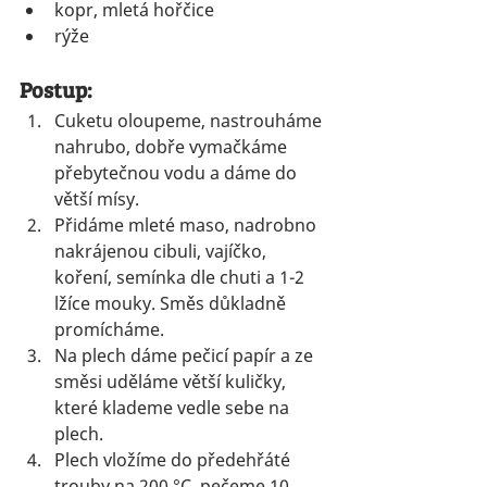
kopr, mletá hořčice
rýže
Postup:
Cuketu oloupeme, nastrouháme 
nahrubo, dobře vymačkáme 
přebytečnou vodu a dáme do 
větší mísy. 
Přidáme mleté maso, nadrobno 
nakrájenou cibuli, vajíčko, 
koření, semínka dle chuti a 1-2 
lžíce mouky. Směs důkladně 
promícháme.
Na plech dáme pečicí papír a ze 
směsi uděláme větší kuličky, 
které klademe vedle sebe na 
plech. 
Plech vložíme do předehřáté 
trouby na 200 °C, pečeme 10 