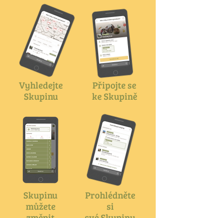
Vyhledejte
Připojte se
Skupinu
ke Skupině
Skupinu
Prohlédněte
můžete
si
změnit
své Skupiny