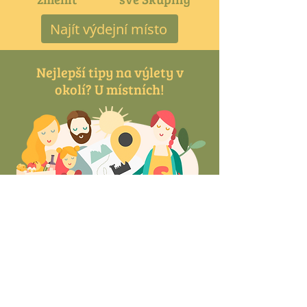
Najít výdejní místo
Nejlepší tipy na výlety v
okolí? U místních!
Naši Organizátoři jsou milí a sympatičtí
srdcaři, kteří vám rádi poradí, kam byste
se mohli vydat v okolí na výlet.
Výdejní den si užijte, stavte se za našimi
Organizátory, zeptejte se na zajímavá