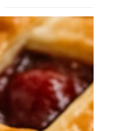
Sezónně v červenci: Kefírové
lívance s borůvkami